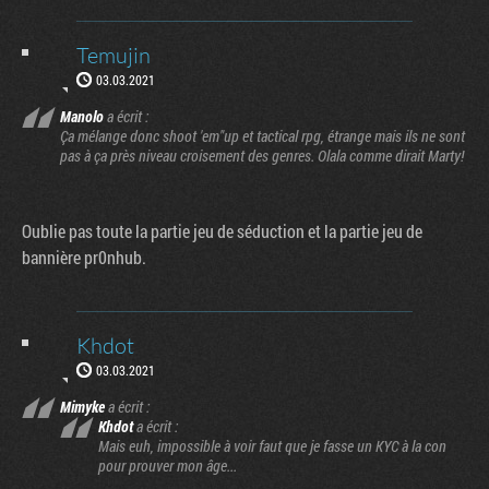
Temujin
03.03.2021
Manolo
a écrit :
Ça mélange donc shoot 'em"up et tactical rpg, étrange mais ils ne sont
pas à ça près niveau croisement des genres. Olala comme dirait Marty!
Oublie pas toute la partie jeu de séduction et la partie jeu de
bannière pr0nhub.
Khdot
03.03.2021
Mimyke
a écrit :
Khdot
a écrit :
Mais euh, impossible à voir faut que je fasse un KYC à la con
pour prouver mon âge...