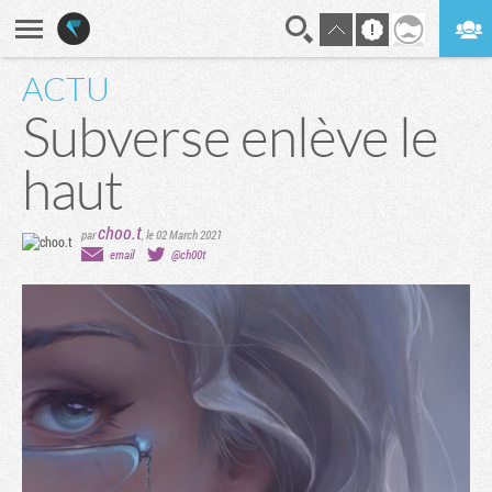
ACTU
En direct
Digest
Subverse enlève le
haut
choo.t
par
,
le 02 March 2021
email
@ch00t