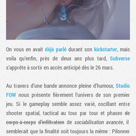
On vous en avait
déjà parl
é
durant son
kickstarter
, mais
voila qu’enfin, près de deux ans plus tard,
Subverse
s’apprête à sortir en accès anticipé dès le 26 mars.
Tribune
Au travers d’une bande annonce pleine d’humour,
Studio
FOW
nous présente fièrement l’univers de son premier
jeu. Si le gameplay semble assez varié, oscillant entre
shooter spatial, tactical au tour par tour et phases
de
corps-à-corps
d’infiltration
de
s
ociabilisation
avancée
, il
semblerait que la finalité soit toujours la même : Pilonner