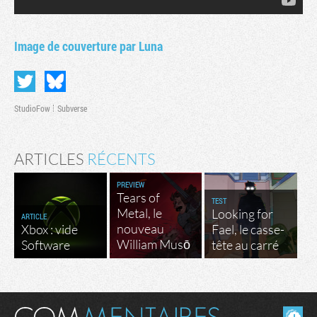
Image de couverture par Luna
StudioFow
Subverse
ARTICLES
RÉCENTS
PREVIEW
Tears of
TEST
Metal, le
Looking for
ARTICLE
nouveau
Xbox : vide
Fael, le casse-
William Musō
Software
tête au carré
Masquer les commentaires lus.