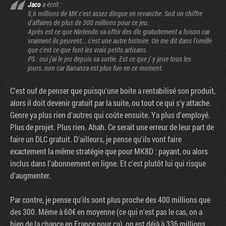
Jaco
a écrit :
5,6 millions de MK c'est assez dingue en revanche. Soit un chiffre
d'affaires de plus de 300 millions pour ce jeu.
Après est ce que Nintendo va offrir des dlc gratuitement a foison car
vraiment ils peuvent... c'est une autre histoire. On me dit dans l'oreille
que c'est ce que font les vrais petits artisans.
PS : oui j'ai le jeu depuis sa sortie. Est ce que j' y joue tous les
jours..non car Bananza est plus fun en ce moment.
C'est ouf de penser que puisqu'une boite a rentabilisé son produit,
alors il doit devenir gratuit par la suite, ou tout ce qui s'y attache.
Genre ya plus rien d'autres qui coûte ensuite. Ya plus d'employé.
Plus de projet. Plus rien. Ahah. Ce serait une erreur de leur part de
faire un DLC gratuit. D'ailleurs, je pense qu'ils vont faire
exactement la même stratégie que pour MK8D : payant, ou alors
inclus dans l'abonnement en ligne. Et c'est plutôt lui qui risque
d'augmenter.
Par contre, je pense qu'ils sont plus proche des 400 millions que
des 300. Même à 60€ en moyenne (ce qui n'est pas le cas, on a
bien de la chance en France pour ça), on est déjà à 336 millions.