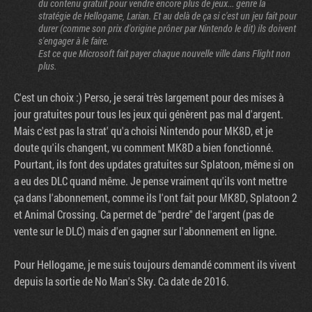
du contenu gratuit pour vendre encore plus de jeux... genre la
stratégie de Hellogame, Larian. Et au delà de ça si c'est un jeu fait pour
durer (comme son prix d'origine prôner par Nintendo le dit) ils doivent
s'engager à le faire.
Est ce que Microsoft fait payer chaque nouvelle ville dans Flight non
plus.
C'est un choix :) Perso, je serai très largement pour des mises à
jour gratuites pour tous les jeux qui génèrent pas mal d'argent.
Mais c'est pas la strat' qu'a choisi Nintendo pour MK8D, et je
doute qu'ils changent, vu comment MK8D a bien fonctionné.
Pourtant, ils font des updates gratuites sur Splatoon, même si on
a eu des DLC quand même. Je pense vraiment qu'ils vont mettre
ça dans l'abonnement, comme ils l'ont fait pour MK8D, Splatoon 2
et Animal Crossing. Ca permet de "perdre" de l'argent (pas de
vente sur le DLC) mais d'en gagner sur l'abonnement en ligne.
Pour Hellogame, je me suis toujours demandé comment ils vivent
depuis la sortie de No Man's Sky. Ca date de 2016.