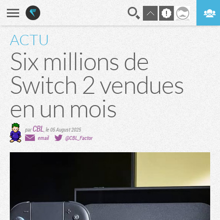
ACTU
En direct
Digest
Six millions de
Switch 2 vendues
en un mois
CBL
par
,
le 05 August 2025
email
@CBL_Factor