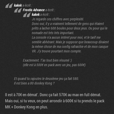
kakek
a écrit :
Frostis Advance
a écrit :
kakek
a écrit :
Je regarde ces chiffres avec perplexité.
Donc oui, il y a vraiment tellement de gens qui étaient
prêts a lacher 600 boules pour deux jeux. Ou pour qui le
nomade est trés trés important.
La console n'a aucun intéret pour moi, et le tarif me
semble abhérant. Mais je suppose que beaucoup diraient
la même chose de ma config rafraichie et de mon casque
VR. J'y trouve pourtant mon compte.
Exactement. T’as tout bien résumé :)
(elle est à 500€ en pack avec un jeu, pas 600€)
Et quand tu rajoutes le deuxième jeu ça fait 580.
Il est bien a 80 donkey Kong ?
Il est à 70€ en démat'. Donc ça fait 570€ au max en full démat.
Mais oui, si tu veux, on peut arrondir à 600€ si tu prends le pack
MK + Donkey Kong en plus.