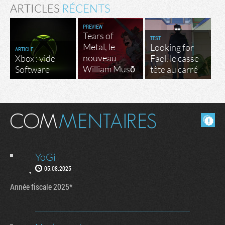
ARTICLES
RÉCENTS
PREVIEW
Tears of
TEST
Metal, le
Looking for
ARTICLE
nouveau
Xbox : vide
Fael, le casse-
William Musō
Software
tête au carré
Masquer les commentaires lus.
YoGi
05.08.2025
Année fiscale 2025*