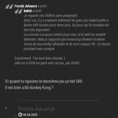
Frostis Advance
a écrit :
kakek
a écrit :
Je regarde ces chiffres avec perplexité.
Donc oui, il y a vraiment tellement de gens qui étaient prêts a
lacher 600 boules pour deux jeux. Ou pour qui le nomade est
trés trés important.
La console n'a aucun intéret pour moi, et le tarif me semble
abhérant. Mais je suppose que beaucoup diraient la même
chose de ma config rafraichie et de mon casque VR. J'y trouve
pourtant mon compte.
Exactement. T’as tout bien résumé :)
(elle est à 500€ en pack avec un jeu, pas 600€)
Et quand tu rajoutes le deuxième jeu ça fait 580.
Il est bien a 80 donkey Kong ?
Frostis Advance
06.08.2025