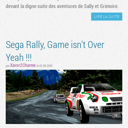
devant la digne suite des aventures de Sally et Grimoire.
LIRE LA SUITE
Sega Rally, Game isn't Over
Yeah !!!
Xavor2Charme
par
, le 02.08.2026
15