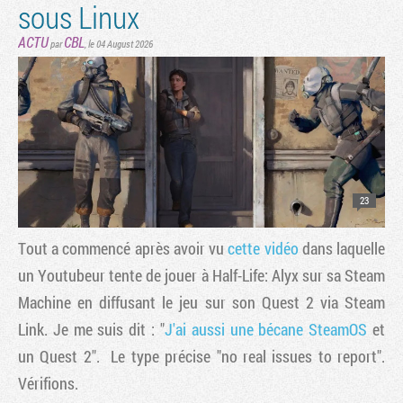
sous Linux
ACTU
CBL
par
,
le 04 August 2026
23
Tout a commencé après avoir vu
cette vidéo
dans laquelle
un Youtubeur tente de jouer à Half-Life: Alyx sur sa Steam
Machine en diffusant le jeu sur son Quest 2 via Steam
Link. Je me suis dit : "
J'ai aussi une bécane SteamOS
et
un Quest 2". Le type précise "no real issues to report".
Vérifions.