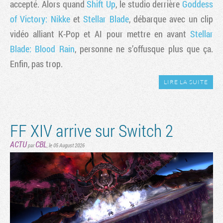
accepté. Alors quand
Shift Up
, le studio derrière
Goddess
of Victory: Nikke
et
Stellar Blade
, débarque avec un clip
vidéo alliant K-Pop et AI pour mettre en avant
Stellar
Blade: Blood Rain
, personne ne s’offusque plus que ça.
Enfin, pas trop.
LIRE LA SUITE
FF XIV arrive sur Switch 2
ACTU
CBL
par
,
le 05 August 2026