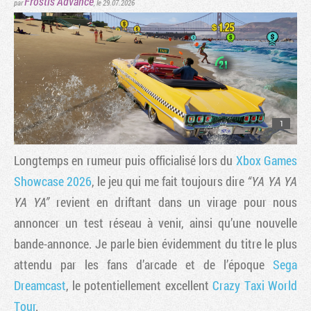
Frostis Advance
par
, le 29.07.2026
1
Longtemps en rumeur puis officialisé lors du
Xbox Games
Showcase 2026
, le jeu qui me fait toujours dire
“YA YA YA
YA YA”
revient en driftant dans un virage pour nous
annoncer un test réseau à venir, ainsi qu’une nouvelle
bande-annonce. Je parle bien évidemment du titre le plus
attendu par les fans d’arcade et de l’époque
Sega
Dreamcast
, le potentiellement excellent
Crazy Taxi World
Tour
.