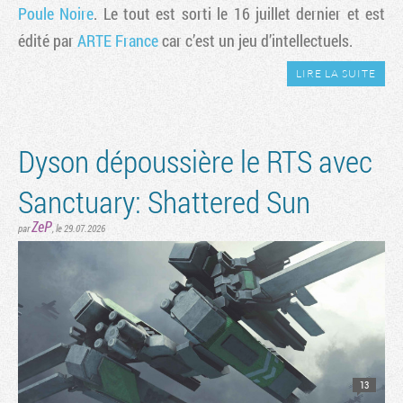
Poule Noire
. Le tout est sorti le 16 juillet dernier et est
édité par
ARTE France
car c’est un jeu d’intellectuels.
LIRE LA SUITE
Dyson dépoussière le RTS avec
Sanctuary: Shattered Sun
ZeP
par
, le 29.07.2026
13