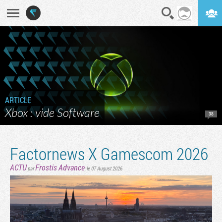
En direct
Digest
ARTICLE
Xbox : vide Software
38
Factornews X Gamescom 2026
ACTU
Frostis Advance
par
,
le 07 August 2026