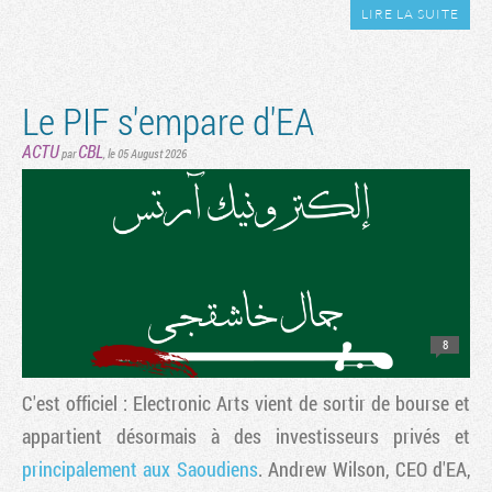
LIRE LA SUITE
Le PIF s'empare d'EA
ACTU
CBL
par
,
le 05 August 2026
8
C'est officiel : Electronic Arts vient de sortir de bourse et
appartient désormais à des investisseurs privés et
principalement aux Saoudiens
. Andrew Wilson, CEO d'EA,