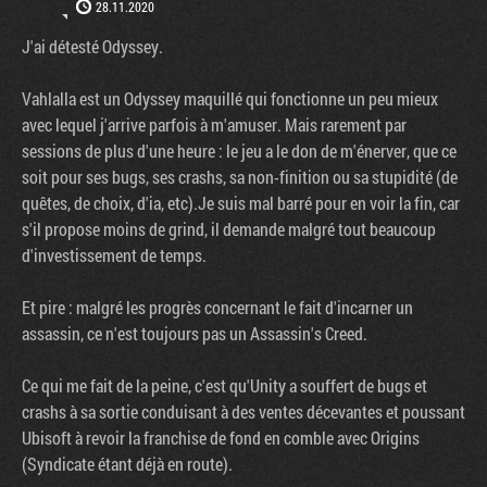
28.11.2020
J'ai détesté Odyssey.
Vahlalla est un Odyssey maquillé qui fonctionne un peu mieux
avec lequel j'arrive parfois à m'amuser. Mais rarement par
sessions de plus d'une heure : le jeu a le don de m'énerver, que ce
soit pour ses bugs, ses crashs, sa non-finition ou sa stupidité (de
quêtes, de choix, d'ia, etc).Je suis mal barré pour en voir la fin, car
s'il propose moins de grind, il demande malgré tout beaucoup
d'investissement de temps.
Et pire : malgré les progrès concernant le fait d'incarner un
assassin, ce n'est toujours pas un Assassin's Creed.
Ce qui me fait de la peine, c'est qu'Unity a souffert de bugs et
crashs à sa sortie conduisant à des ventes décevantes et poussant
Ubisoft à revoir la franchise de fond en comble avec Origins
(Syndicate étant déjà en route).