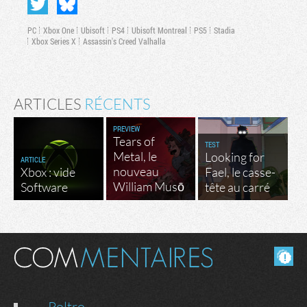
PC
Xbox One
Ubisoft
PS4
Ubisoft Montreal
PS5
Stadia
Xbox Series X
Assassin's Creed Valhalla
ARTICLES
RÉCENTS
PREVIEW
Tears of
TEST
Metal, le
Looking for
ARTICLE
nouveau
Xbox : vide
Fael, le casse-
William Musō
Software
tête au carré
Masquer les commentaires lus.
Poltro