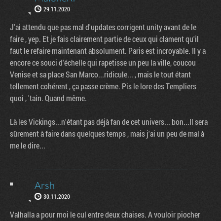
29.11.2020
J'ai attendu que pas mal d'updates corrigent unity avant de le
faire , yep. Et je fais clairement partie de ceux qui clament qu'il
faut le refaire maintenant absolument. Paris est incroyable. Il y a
encore ce souci d'échelle qui rapetisse un peu la ville, coucou
Venise et sa place San Marco...ridicule... , mais le tout étant
tellement cohérent , ça passe crème. Pis le lore des Templiers
quoi , 'tain. Quand même.
Là les Vickings...n'étant pas déjà fan de cet univers... bon...Il sera
sûrement à faire dans quelques temps , mais j'ai un peu de mal à
me le dire...
Arsh
30.11.2020
Valhalla a pour moi le cul entre deux chaises. A vouloir piocher