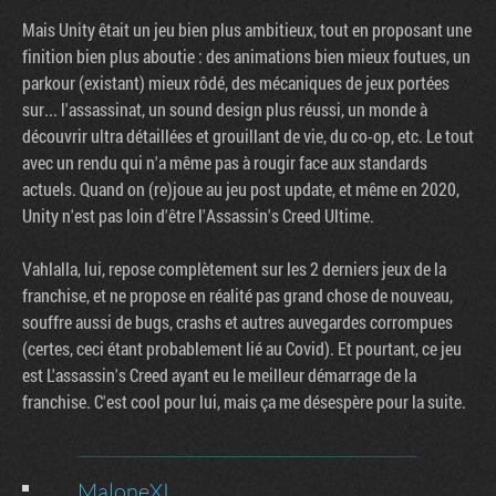
Mais Unity êtait un jeu bien plus ambitieux, tout en proposant une
finition bien plus aboutie : des animations bien mieux foutues, un
parkour (existant) mieux rôdé, des mécaniques de jeux portées
sur... l'assassinat, un sound design plus réussi, un monde à
découvrir ultra détaillées et grouillant de vie, du co-op, etc. Le tout
avec un rendu qui n'a même pas à rougir face aux standards
actuels. Quand on (re)joue au jeu post update, et même en 2020,
Unity n'est pas loin d'être l'Assassin's Creed Ultime.
Vahlalla, lui, repose complètement sur les 2 derniers jeux de la
franchise, et ne propose en réalité pas grand chose de nouveau,
souffre aussi de bugs, crashs et autres auvegardes corrompues
(certes, ceci étant probablement lié au Covid). Et pourtant, ce jeu
est L'assassin's Creed ayant eu le meilleur démarrage de la
franchise. C'est cool pour lui, mais ça me désespère pour la suite.
MaloneXI