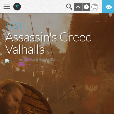
En direct
Digest
TEST
Assassin's Creed
Valhalla
Rozzo
par
,
le 28 November 2020
email