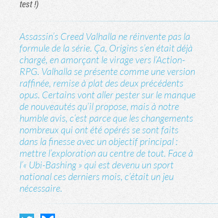
test !)
Assassin’s Creed Valhalla ne réinvente pas la
formule de la série. Ça, Origins s’en était déjà
chargé, en amorçant le virage vers l’Action-
RPG. Valhalla se présente comme une version
raffinée, remise à plat des deux précédents
opus. Certains vont aller pester sur le manque
de nouveautés qu’il propose, mais à notre
humble avis, c’est parce que les changements
nombreux qui ont été opérés se sont faits
dans la finesse avec un objectif principal :
mettre l’exploration au centre de tout. Face à
l’« Ubi-Bashing » qui est devenu un sport
national ces derniers mois, c’était un jeu
nécessaire.