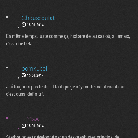
Chouxcoulat
15.01.2014
En même temps, juste comme ça, histoire de, au cas où, si jamais,
c'est une bêta.
pomkucel
15.01.2014
J'ai toujours pas testé ! Il faut que je m'y mette maintenant que
c'est quasi définitif.
__MaX__
15.01.2014
Starbound est développé par un des graphistes principal de