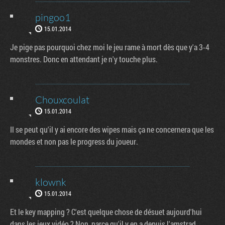
pingoo1
15.01.2014
Je pige pas pourquoi chez moi le jeu rame à mort dès que y'a 3-4
monstres. Donc en attendant je n'y touche plus.
Chouxcoulat
15.01.2014
Il se peut qu'il y ai encore des wipes mais ça ne concernera que les
mondes et non pas le progress du joueur.
klownk
15.01.2014
Et le key mapping ? C'est quelque chose de désuet aujourd'hui
dans les jeux vidéo ? Non, parce qu'il y en a depuis l'amstrad