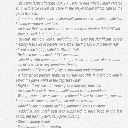
- .ds_store issue affecting OSX 9.1 users (A bug where Finder created
an invisible file called .ds_store in the player folder which caused the
game to crash).
- A number of character creation/selection screen crashes related to
loading corrupted save files
- An issue that could prevent the launcher from starting (MSVCRT.dll)
- DirectX crash bug (303 bug)
- Several memory leaks, including the slow-but-significant server
memory leak a lot of people were experiencing and GUI memory leak
- Fixed a crash bug related to GUI controls
- Reduced memory load of FTL animation
- .abc files with comments no longer crash the game, plus various -
.abc fixes as far as key signatures/timing
- A number of issues with players spawning underground
- A bug where players spawned outside the ship if they’d previously
saved the game while in the Captain’s Chair
- Right shift key was not working as a shift key, now it is
- An issue tech slots were unusable under certain conditions
- Wiring system fixes– wires are rendered below UI elements, wires no
longer break when crossed into an unloaded sector
- Added image metadata caching, improved assets caching
- Added a jeep mech that was supposed to have been in the last
patch, but had mysteriously gone missing!
- Object flipping issues
- Sped up the crafting window