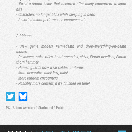
- Fixed a sound issue that occurred after many concurrent weapon
hits
- Characters no longer blink while sleeping in beds
- Assorted minor performance improvements
Additions:
- New game modes! Permadeath and drop-everything-on-death
modes.
- Revolvers, pulse rifles, hand grenades, shivs, Floran needlers, Floran
thorn hammer
- Human guards now wear soldier uniforms
- More decorative hats! Yay, hats!
- More random encounters
- Possibly more content, if it’s finished on time!
PC
Action-Aventure
Starbound
Patch