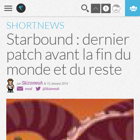
SHORTNEWS
En direct
Digest
Starbound : dernier
patch avant la fin du
monde et du reste
Skizomeuh
par
,
le 15 January 2014
email
@Skizomeuh