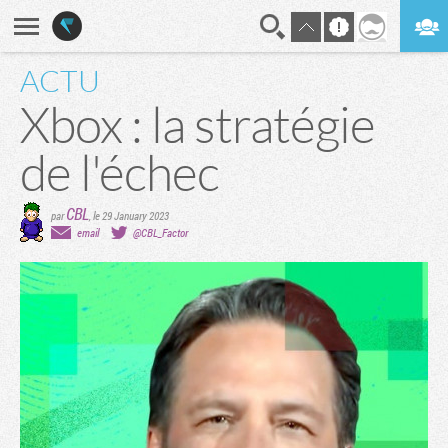
ACTU
En direct
Digest
Xbox : la stratégie
de l'échec
CBL
par
,
le 29 January 2023
email
@CBL_Factor