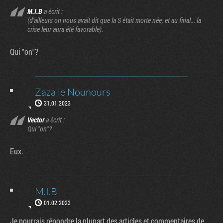
M.I.B
a écrit :
(d'ailleurs on nous avait dit que la S était morte née, et au final... la
crise leur aura été favorable).
Qui "on"?
Zaza le Nounours
31.01.2023
Vector
a écrit :
Qui "on"?
Eux.
M.I.B
01.02.2023
Je pourrais répondre la plupart des articles et commentaires de