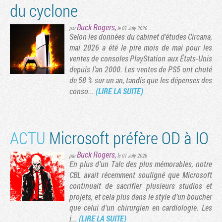
du cyclone
Buck Rogers
,
par
le 01 July 2026
Selon les données du cabinet d'études Circana,
vante
rnière page
mai 2026 a été le pire mois de mai pour les
ventes de consoles PlayStation aux États-Unis
depuis l'an 2000. Les ventes de PS5 ont chuté
de 58 % sur un an, tandis que les dépenses des
conso...
(LIRE LA SUITE)
ACTU
Microsoft préfère OD à IO
Buck Rogers
,
par
le 01 July 2026
En plus d’un Talc des plus mémorables, notre
CBL avait récemment souligné que Microsoft
continuait de sacrifier plusieurs studios et
projets, et cela plus dans le style d’un boucher
que celui d’un chirurgien en cardiologie. Les
j...
(LIRE LA SUITE)