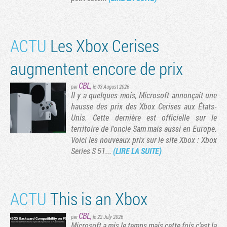
ACTU
Les Xbox Cerises
augmentent encore de prix
CBL
,
par
le 03 August 2026
Il y a quelques mois, Microsoft annonçait une
hausse des prix des Xbox Cerises aux États-
Unis. Cette dernière est officielle sur le
territoire de l'oncle Sam mais aussi en Europe.
Voici les nouveaux prix sur le site Xbox : Xbox
Tribune
Series S 51...
(LIRE LA SUITE)
ACTU
This is an Xbox
CBL
,
par
le 22 July 2026
Microsoft a mis le temps mais cette fois c'est la