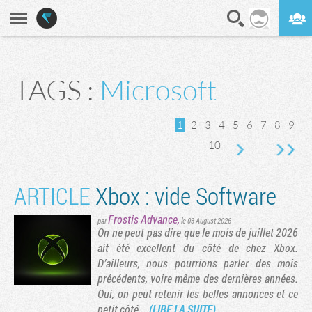
En direct
Digest
TAGS :
Microsoft
vante
rnière page
1
2
3
4
5
6
7
8
9
10
ARTICLE
Xbox : vide Software
Frostis Advance
,
par
le 03 August 2026
On ne peut pas dire que le mois de juillet 2026
ait été excellent du côté de chez Xbox.
D’ailleurs, nous pourrions parler des mois
précédents, voire même des dernières années.
Oui, on peut retenir les belles annonces et ce
petit côté...
(LIRE LA SUITE)