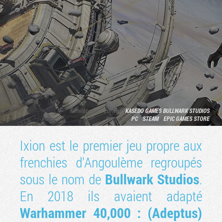
Développeur / Editeur :
KASEDO GAMES
BULLWARK STUDIOS
Supports :
PC
/
STEAM
/
EPIC GAMES STORE
Tribune
Ixion est le premier jeu propre aux
frenchies d'Angoulème regroupés
sous le nom de
Bullwark Studios
.
En 2018 ils avaient adapté
Warhammer 40,000 : (Adeptus)