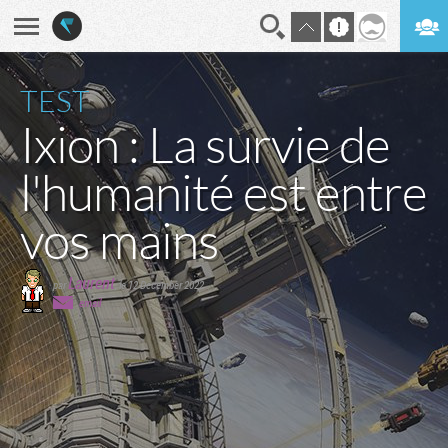
En direct
Digest
TEST
Ixion : La survie de
l'humanité est entre
vos mains
Laurent
par
,
le 12 December 2022
email