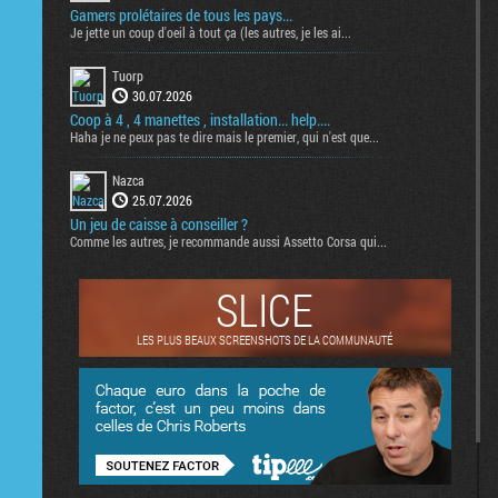
Gamers prolétaires de tous les pays...
Je jette un coup d'oeil à tout ça (les autres, je les ai...
Tuorp
30.07.2026
Coop à 4 , 4 manettes , installation... help....
Haha je ne peux pas te dire mais le premier, qui n'est que...
Nazca
25.07.2026
Un jeu de caisse à conseiller ?
Comme les autres, je recommande aussi Assetto Corsa qui...
SLICE
LES PLUS BEAUX SCREENSHOTS DE LA COMMUNAUTÉ