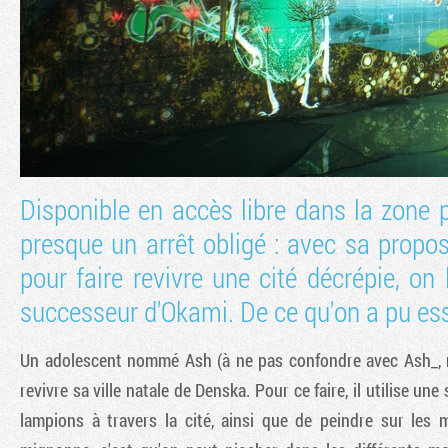
Disponible en accès libre dans la zone
presque un arrêt obligé : avec sa propo
pour faire revivre une cité décrépie, o
successeur d'Okami. De ce qu'on a pu essa
Un adolescent nommé Ash (à ne pas confondre avec Ash_, ni 
revivre sa ville natale de Denska. Pour ce faire, il utilise u
lampions à travers la cité, ainsi que de peindre sur les