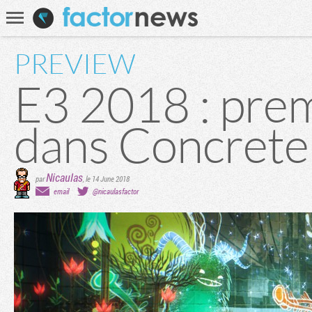
Communauté
Recherche
PREVIEW
E3 2018 : prem
dans Concrete
Nicaulas
par
,
le 14 June 2018
email
@nicaulasfactor