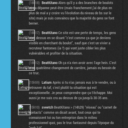
(18h18)
BeatKitano
Alors qu'il y a des branches de boulots
ou ça dépanne peut-être (mais franchement j'ai de plus en
plus de mal a y croire vu l'évolution du niveau de bs sur le
site) mais je suis convaincu que la majorité du gens se font
berner.
(18h17)
BeatKitano
Ce site est une perte de temps, les gens
vont dessus en se disant "c'est comme ça que je deviens
visible en cherchant du boulot", sauf que c'est un vivier a
recruteur fantomes (ia ?) qui vont juste cibler les plus
vulnérables et profiter de la situation.
(18h12)
BeatKitano
Oh ça n'a rien avoir avec l'age hein. C'est
mon quatrième changement de carrière, jamais eu besoin de
ce truc.
(15h59)
Latium
Après si tu n'as jamais eus à te vendre, ou à
retrouver du taf, c'est plutôt ta situation qui est
exceptionnelle. Je peux comprendre que ça t'échappe. Moi
aussi je me suis cru au dessus de ça jusqu'à 30-35 ans.
(15h10)
sveetch
BeatKitano > (14h29) "réseau" ou "carnet de
contacts" comme on disait avant, tout ceux qui te
connaissent toi ou ton entreprise dans le milieu
professionnel quoi, pas le truc fantasmé depuis l'époque du
"web 2.0"