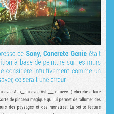
 presse de
Sony
,
Concrete Genie
était
sition à base de peinture sur les murs
n le considère intuitivement comme un
yer, ce serait une erreur.
avec Ash__, ni avec Ash___, ni avec...) cherche à faire
ne sorte de pinceau magique qui lui permet de rallumer des
 murs des paysages et des monstres. La petite feature