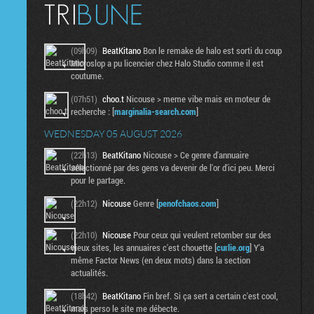
(09h09)
BeatKitano
Bon le remake de halo est sorti du coup
Microslop a pu licencier chez Halo Studio comme il est
coutume.
(07h51)
choo.t
Nicouse > meme vibe mais en moteur de
recherche : [
marginalia-search.com
]
WEDNESDAY 05 AUGUST 2026
(22h13)
BeatKitano
Nicouse > Ce genre d'annuaire
sélectionné par des gens va devenir de l'or d'ici peu. Merci
pour le partage.
(22h12)
Nicouse
Genre [
penofchaos.com
]
(22h10)
Nicouse
Pour ceux qui veulent retomber sur des
vieux sites, les annuaires c'est chouette [
curlie.org
] Y'a
même Factor News (en deux mots) dans la section
actualités.
(18h42)
BeatKitano
Fin bref. Si ça sert a certain c'est cool,
mais perso le site me débecte.