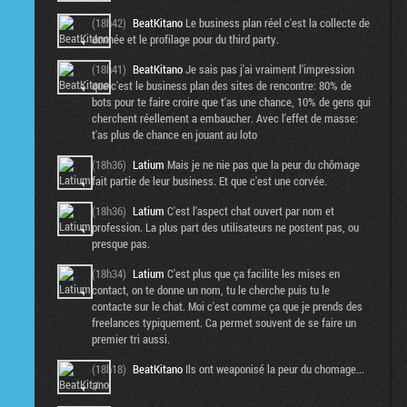
(18h42)
BeatKitano
Le business plan réel c'est la collecte de
donnée et le profilage pour du third party.
(18h41)
BeatKitano
Je sais pas j'ai vraiment l'impression
que c'est le business plan des sites de rencontre: 80% de
bots pour te faire croire que t'as une chance, 10% de gens qui
cherchent réellement a embaucher. Avec l'effet de masse:
t'as plus de chance en jouant au loto
(18h36)
Latium
Mais je ne nie pas que la peur du chômage
fait partie de leur business. Et que c'est une corvée.
(18h36)
Latium
C'est l'aspect chat ouvert par nom et
profession. La plus part des utilisateurs ne postent pas, ou
presque pas.
(18h34)
Latium
C'est plus que ça facilite les mises en
contact, on te donne un nom, tu le cherche puis tu le
contacte sur le chat. Moi c'est comme ça que je prends des
freelances typiquement. Ca permet souvent de se faire un
premier tri aussi.
(18h18)
BeatKitano
Ils ont weaponisé la peur du chomage...
:/