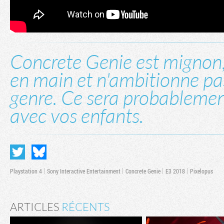
Concrete Genie est mignon, 
en main et n'ambitionne pas
genre. Ce sera probablemen
avec vos enfants.
Playstation 4
Sony Interactive Entertainment
Concrete Genie
E3 2018
Pixelopus
ARTICLES
RÉCENTS