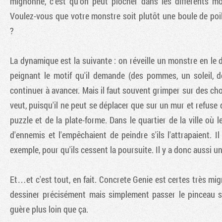
mignonne, c'est qu'on peut piocher dans les différents mo
Voulez-vous que votre monstre soit plutôt une boule de poil
?
La dynamique est la suivante : on réveille un monstre en le de
peignant le motif qu'il demande (des pommes, un soleil, de l
continuer à avancer. Mais il faut souvent grimper sur des ch
veut, puisqu'il ne peut se déplacer que sur un mur et refuse 
puzzle et de la plate-forme. Dans le quartier de la ville où l
d'ennemis et l'empêchaient de peindre s'ils l'attrapaient. Il
exemple, pour qu'ils cessent la poursuite. Il y a donc aussi un
Et…et c'est tout, en fait. Concrete Genie est certes très mi
dessiner précisément mais simplement passer le pinceau su
guère plus loin que ça.