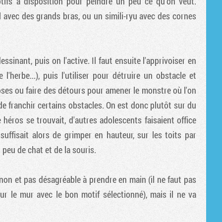
tifs à disposition pour peindre un peu ce qu'on veut.
Tribune
 avec des grands bras, ou un simili-ryu avec des cornes
ssinant, puis on l'active. Il faut ensuite l'apprivoiser en
'herbe...), puis l'utiliser pour détruire un obstacle et
oses ou faire des détours pour amener le monstre où l'on
de franchir certains obstacles. On est donc plutôt sur du
e héros se trouvait, d'autres adolescents faisaient office
 suffisait alors de grimper en hauteur, sur les toits par
 peu de chat et de la souris.
gnon et pas désagréable à prendre en main (il ne faut pas
r le mur avec le bon motif sélectionné), mais il ne va