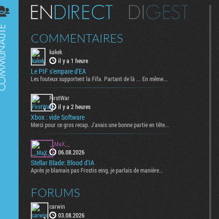
Digest
COMMENTAIRES
kakek
il y a 1 heure
Le PIF s'empare d'EA
Les fouteux supportent la Fifa. Partant de là ... En même...
FirstWar
il y a 2 heures
Xbox : vide Software
Merci pour ce gros recap. J’avais une bonne partie en tête...
__MaX__
06.08.2026
Stellar Blade: Blood d'IA
Après je blamais pas Frostis eing, je parlais de manière...
FORUMS
carwin
03.08.2026