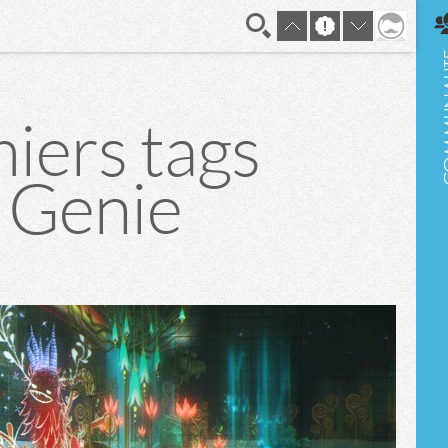
En direct
iers tags
 Genie