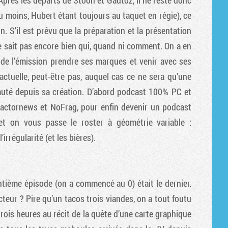
Après les départs de Stoon et Gautoz, il ne reste donc
Tribune
u moins, Hubert étant toujours au taquet en régie), ce
n. S’il est prévu que la préparation et la présentation
e sait pas encore bien qui, quand ni comment. On a en
r de l’émission prendre ses marques et venir avec ses
 actuelle, peut-être pas, auquel cas ce ne sera qu’une
muté depuis sa création. D’abord podcast 100% PC et
actornews et NoFrag, pour enfin devenir un podcast
t on vous passe le roster à géométrie variable :
irrégularité (et les bières).
antième épisode (on a commencé au 0) était le dernier.
cteur ? Pire qu’un tacos trois viandes, on a tout foutu
ois heures au récit de la quête d’une carte graphique