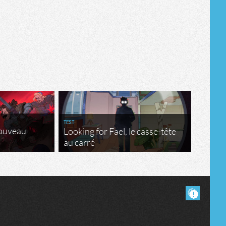
TEST
nouveau
Looking for Fael, le casse-tête
au carré
Masquer les commentaires lus.