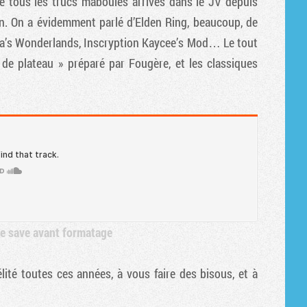
e tous les trucs maboules arrivés dans le JV depuis
egon. On a évidemment parlé d’Elden Ring, beaucoup, de
na’s Wonderlands, Inscryption Kaycee’s Mod… Le tout
de plateau » préparé par Fougère, et les classiques
re save avant formatage
lité toutes ces années, à vous faire des bisous, et à