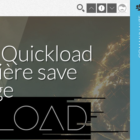
En direct
 Quickload
ière save
ge