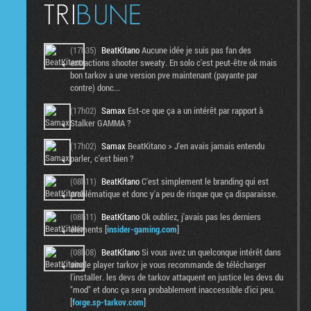
(17h35)
BeatKitano
Aucune idée je suis pas fan des
extractions shooter sweaty. En solo c'est peut-être ok mais
bon tarkov a une version pve maintenant (payante par
contre) donc...
(17h02)
Samax
Est-ce que ça a un intérêt par rapport à
Stalker GAMMA ?
(17h02)
Samax
BeatKitano > J'en avais jamais entendu
parler, c'est bien ?
(08h11)
BeatKitano
C'est simplement le branding qui est
problématique et donc y'a peu de risque que ça disparaisse.
(08h11)
BeatKitano
Ok oubliez, j'avais pas les derniers
éléments [
insider-gaming.com
]
(08h08)
BeatKitano
Si vous avez un quelconque intérêt dans
single player tarkov je vous recommande de télécharger
l'installer. les devs de tarkov attaquent en justice les devs du
"mod" et donc ça sera probablement inaccessible d'ici peu.
[
forge.sp-tarkov.com
]