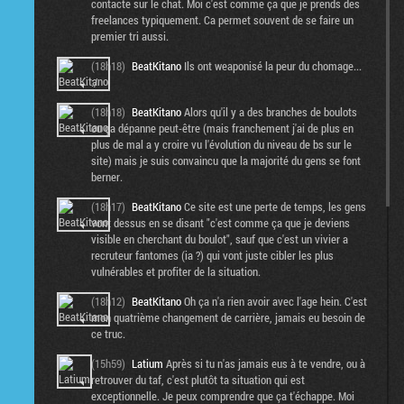
contacte sur le chat. Moi c'est comme ça que je prends des
freelances typiquement. Ca permet souvent de se faire un
premier tri aussi.
(18h18)
BeatKitano
Ils ont weaponisé la peur du chomage...
:/
(18h18)
BeatKitano
Alors qu'il y a des branches de boulots
ou ça dépanne peut-être (mais franchement j'ai de plus en
plus de mal a y croire vu l'évolution du niveau de bs sur le
site) mais je suis convaincu que la majorité du gens se font
berner.
(18h17)
BeatKitano
Ce site est une perte de temps, les gens
vont dessus en se disant "c'est comme ça que je deviens
visible en cherchant du boulot", sauf que c'est un vivier a
recruteur fantomes (ia ?) qui vont juste cibler les plus
vulnérables et profiter de la situation.
(18h12)
BeatKitano
Oh ça n'a rien avoir avec l'age hein. C'est
mon quatrième changement de carrière, jamais eu besoin de
ce truc.
(15h59)
Latium
Après si tu n'as jamais eus à te vendre, ou à
retrouver du taf, c'est plutôt ta situation qui est
exceptionnelle. Je peux comprendre que ça t'échappe. Moi