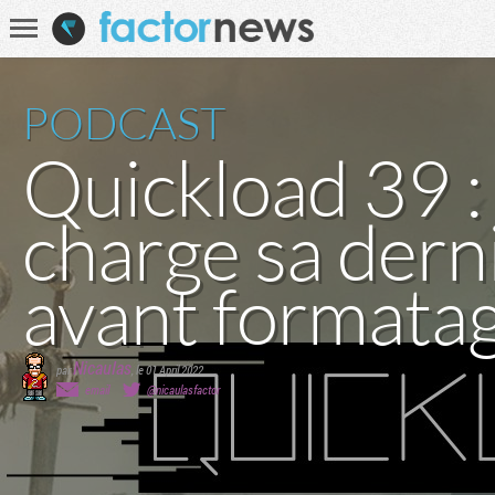
Communauté
Recherche
PODCAST
Quickload 39 :
charge sa dern
avant formata
Nicaulas
par
,
le 01 April 2022
email
@nicaulasfactor