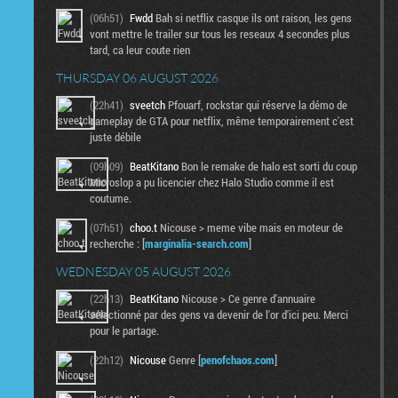
(06h51)
Fwdd
Bah si netflix casque ils ont raison, les gens
vont mettre le trailer sur tous les reseaux 4 secondes plus
tard, ca leur coute rien
THURSDAY 06 AUGUST 2026
(22h41)
sveetch
Pfouarf, rockstar qui réserve la démo de
gameplay de GTA pour netflix, même temporairement c'est
juste débile
(09h09)
BeatKitano
Bon le remake de halo est sorti du coup
Microslop a pu licencier chez Halo Studio comme il est
coutume.
(07h51)
choo.t
Nicouse > meme vibe mais en moteur de
recherche : [
marginalia-search.com
]
WEDNESDAY 05 AUGUST 2026
(22h13)
BeatKitano
Nicouse > Ce genre d'annuaire
sélectionné par des gens va devenir de l'or d'ici peu. Merci
pour le partage.
(22h12)
Nicouse
Genre [
penofchaos.com
]