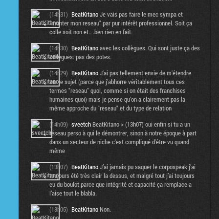
(14h31)
BeatKitano
Je vais pas faire le mec sympa et
"monter mon reseau" par pur intérêt professionnel. Soit ça
colle soit non et.. .ben rien en fait.
(14h30)
BeatKitano
avec les collègues. Qui sont juste ça des
collègues: pas des potes.
(14h29)
BeatKitano
J'ai pas tellement envie de m'étendre
sur le sujet (parce que j'abhorre véritablement tous ces
termes "reseau" quoi, comme si on était des franchises
humaines quoi) mais je pense qu'on a clairement pas la
même approche du "reseau" et du type de relation
(14h09)
sveetch
BeatKitano > (13h07) oui enfin si tu a un
réseau perso à qui le démontrer, sinon à notre époque à part
dans un secteur de niche c'est compliqué d'être vu quand
même
(13h07)
BeatKitano
J’ai jamais pu saquer le corpospeak j’ai
toujours été très clair la dessus, et malgré tout j’ai toujours
eu du boulot parce que intégrité et capacité ça remplace a
l’aise tout le blabla.
(13h05)
BeatKitano
Non.