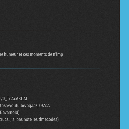
nne humeur et ces moments de n'imp
.be/G_TcAxAKCAI
ttps://youtu.be/bgJazjz9ZsA
, Bavarnold)
rucs, j’ai pas noté les timecodes)