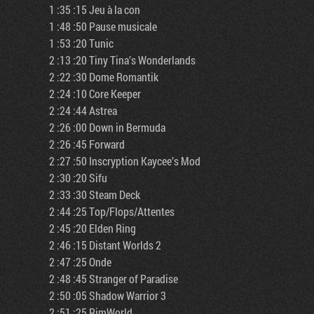
1 :35 :15 Jeu à la con
1 :48 :50 Pause musicale
1 :53 :20 Tunic
2 :13 :20 Tiny Tina’s Wonderlands
2 :22 :30 Dome Romantik
2 :24 :10 Core Keeper
2 :24 :44 Astrea
2 :26 :00 Down in Bermuda
2 :26 :45 Forward
2 :27 :50 Inscryption Kaycee’s Mod
2 :30 :20 Sifu
2 :33 :30 Steam Deck
2 :44 :25 Top/Flops/Attentes
2 :45 :20 Elden Ring
2 :46 :15 Distant Worlds 2
2 :47 :25 Onde
2 :48 :45 Stranger of Paradise
2 :50 :05 Shadow Warrior 3
2 :51 :25 RimWorld