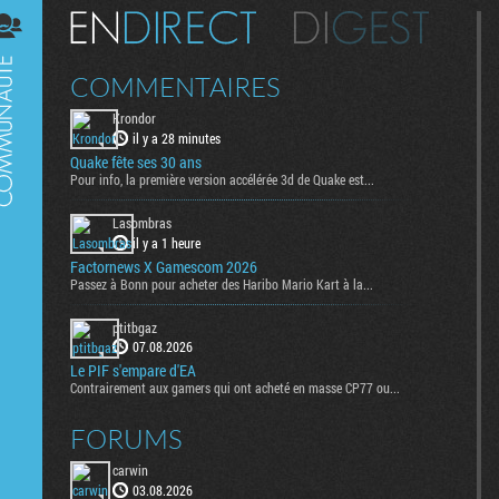
Digest
COMMENTAIRES
Krondor
il y a 28 minutes
Quake fête ses 30 ans
Pour info, la première version accélérée 3d de Quake est...
Lasombras
il y a 1 heure
Factornews X Gamescom 2026
Passez à Bonn pour acheter des Haribo Mario Kart à la...
ptitbgaz
07.08.2026
Le PIF s'empare d'EA
Contrairement aux gamers qui ont acheté en masse CP77 ou...
FORUMS
carwin
03.08.2026