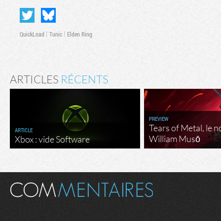
QuickLoad
Tunic
Elden Ring
ARTICLES
RÉCENTS
PREVIEW
Tears of Metal, le 
ARTICLE
William Musō
Xbox : vide Software