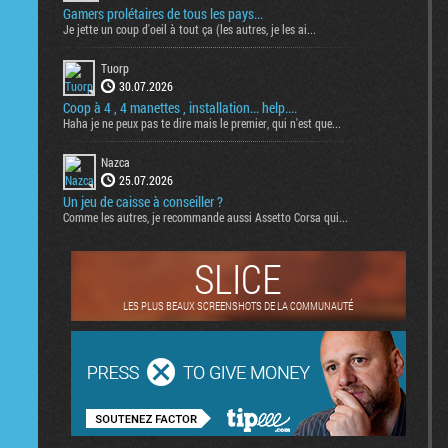
Gamers prolétaires de tous les pays...
Je jette un coup d'oeil à tout ça (les autres, je les ai...
Tuorp
30.07.2026
Coop à 4 , 4 manettes , installation... help....
Haha je ne peux pas te dire mais le premier, qui n'est que...
Nazca
25.07.2026
Un jeu de caisse à conseiller ?
Comme les autres, je recommande aussi Assetto Corsa qui...
SLICE
LES PLUS BEAUX SCREENSHOTS DE LA COMMUNAUTÉ