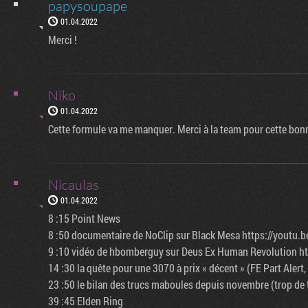
papysoupape
01.04.2022
Merci !
Niko
01.04.2022
Cette formule va me manquer. Merci à la team pour cette bo
Nicaulas
01.04.2022
8 :15 Point News
8 :50 documentaire de NoClip sur Black Mesa https://youtu
9 :10 vidéo de hbomberguy sur Deus Ex Human Revolution h
14 :30 la quête pour une 3070 à prix « décent » (FE Part Alert
23 :50 le bilan des trucs maboules depuis novembre (trop de t
39 :45 Elden Ring