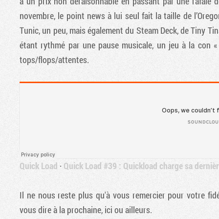
à un prix non déraisonnable en passant par une rafale d
novembre, le point news à lui seul fait la taille de l’Or
Tunic, un peu, mais également du Steam Deck, de Tiny Ti
étant rythmé par une pause musicale, un jeu à la con « 
tops/flops/attentes.
Quick Load
·
Quick Load #39 : Quickload charge sa derniè
Il ne nous reste plus qu'à vous remercier pour votre fidé
vous dire à la prochaine, ici ou ailleurs.