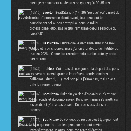
aussi je me suis cru au dessus de ça jusqu'à 30-35 ans.
(15h10)
sveetch
BeatKitano > (14h29) "réseau" ou "carnet de
contacts" comme on disait avant, tout ceux qui te
connaissent toi ou ton entreprise dans le milieu
professionnel quoi, pas le truc fantasmé depuis l'époque du
"web 2.0"
(14h38)
BeatKitano
Faudra que je demande autour de moi,
jeunes et moins jeunes, mais j'ai un vrai doute sur l'utilité du
truc en 2026... Genre les recrutements sur linkedin j'y crois
pas du tout.
(14h36)
muldoon
Oui, mais de nos jours , la plupart des gens
trouvent du travail grâce à leur réseau (amis, anciens
collègues, alumni, …). Moi non plus j’aime pas, mais c’est
utile le moment venu
(14h32)
BeatKitano
Linkedin y'a rien d'organique, c'est que
de la façade et du corpo speak. Donc non jamais j'y mettrais
les pieds, et y'en a pas besoin. Du moins pas dans ma
branche.
(14h31)
BeatKitano
Le concept du reseau c'est typiquement
le truc qui me fait fuir les gens, un mot qui devient
immediatement un autre dans ma tête: aliénation.