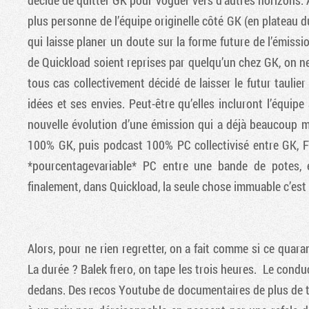
décidé de quitter GK pour voguer vers d’autres horizons. 
plus personne de l’équipe originelle côté GK (en plateau d
qui laisse planer un doute sur la forme future de l’émissio
de Quickload soient reprises par quelqu’un chez GK, on n
tous cas collectivement décidé de laisser le futur taulie
idées et ses envies. Peut-être qu’elles incluront l’équipe
nouvelle évolution d’une émission qui a déjà beaucoup 
100% GK, puis podcast 100% PC collectivisé entre GK, F
*pourcentagevariable* PC entre une bande de potes, e
finalement, dans Quickload, la seule chose immuable c’est l’
Alors, pour ne rien regretter, on a fait comme si ce quar
La durée ? Balek frero, on tape les trois heures. Le condu
dedans. Des recos Youtube de documentaires de plus de tr