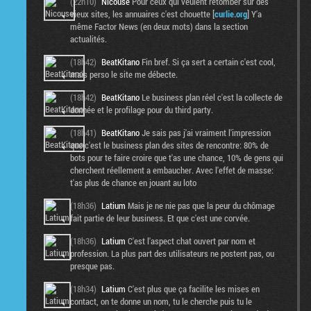
(22h10)
Nicouse
Pour ceux qui veulent retomber sur des
vieux sites, les annuaires c'est chouette [
curlie.org
] Y'a
même Factor News (en deux mots) dans la section
actualités.
(18h42)
BeatKitano
Fin bref. Si ça sert a certain c'est cool,
mais perso le site me débecte.
(18h42)
BeatKitano
Le business plan réel c'est la collecte de
donnée et le profilage pour du third party.
(18h41)
BeatKitano
Je sais pas j'ai vraiment l'impression
que c'est le business plan des sites de rencontre: 80% de
bots pour te faire croire que t'as une chance, 10% de gens qui
cherchent réellement a embaucher. Avec l'effet de masse:
t'as plus de chance en jouant au loto
(18h36)
Latium
Mais je ne nie pas que la peur du chômage
fait partie de leur business. Et que c'est une corvée.
(18h36)
Latium
C'est l'aspect chat ouvert par nom et
profession. La plus part des utilisateurs ne postent pas, ou
presque pas.
(18h34)
Latium
C'est plus que ça facilite les mises en
contact, on te donne un nom, tu le cherche puis tu le