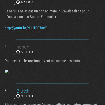
27.11.2014
Je ne suis hélas pas un bon animateur. J'avais fait ca pour
découvrir un peu Source Filmmaker:
http://youtu.be/cUUTO07otf0
hohun
27.11.2014
Pour cet article, une image vaut mieux que des mots :
Blutch
28.11.2014
Factornews
Alors, pour tes termes en francais, voila la traduction courament