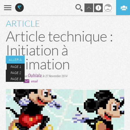
ARTICLE
En direct
Digest
Article technique :
Initiation à
l’animation
ALLER À
PAGE 1
PAGE 2
Ouhlala
par
,
le 27 November 2014
PAGE 3
email