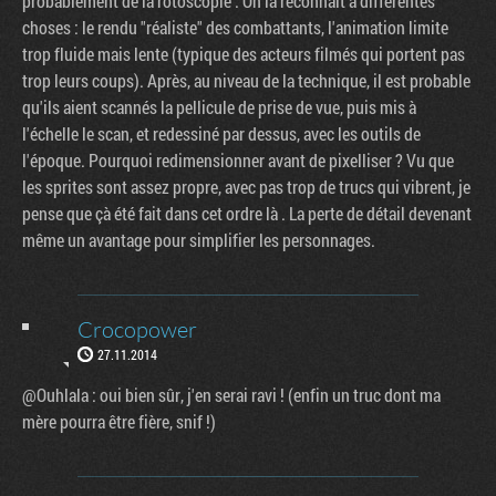
probablement de la rotoscopie . On la reconnait à différentes
choses : le rendu "réaliste" des combattants, l'animation limite
trop fluide mais lente (typique des acteurs filmés qui portent pas
trop leurs coups). Après, au niveau de la technique, il est probable
qu'ils aient scannés la pellicule de prise de vue, puis mis à
l'échelle le scan, et redessiné par dessus, avec les outils de
l'époque. Pourquoi redimensionner avant de pixelliser ? Vu que
les sprites sont assez propre, avec pas trop de trucs qui vibrent, je
pense que çà été fait dans cet ordre là . La perte de détail devenant
même un avantage pour simplifier les personnages.
Crocopower
27.11.2014
@Ouhlala : oui bien sûr, j'en serai ravi ! (enfin un truc dont ma
mère pourra être fière, snif !)