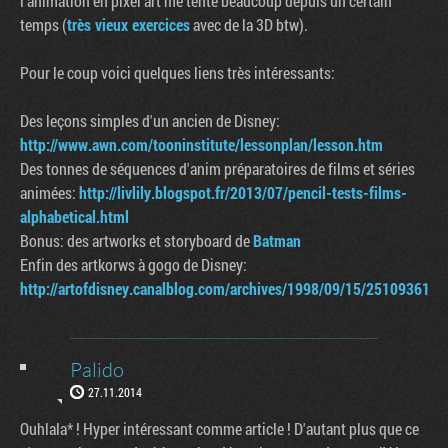
l'animation en pixel art me tente beaucoup depuis un certain
temps (
très vieux exercices
avec de la 3D btw).
Pour le coup voici quelques liens très intéressants:
Des leçons simples d'un ancien de Disney:
http://www.awn.com/tooninstitute/lessonplan/lesson.htm
Des tonnes de séquences d'anim préparatoires de films et séries
animées:
http://livlily.blogspot.fr/2013/07/pencil-tests-films-
alphabetical.html
Bonus: des artworks et storyboard de
Batman
Enfin des artkorws à gogo de Disney:
http://artofdisney.canalblog.com/archives/1998/09/15/25109361.h
Palido
27.11.2014
Ouhlala* ! Hyper intéressant comme article ! D'autant plus que ce