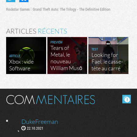
Rockstar Games
Grand Theft Auto: The Trilogy - The Definitive Edition
ARTICLES
RÉCENTS
PREVIEW
Tears of
TEST
Metal, le
Looking for
ARTICLE
nouveau
Xbox : vide
Fael, le casse-
William Musō
Software
tête au carré
Masquer les commentaires lus.
DukeFreeman
22.10.2021