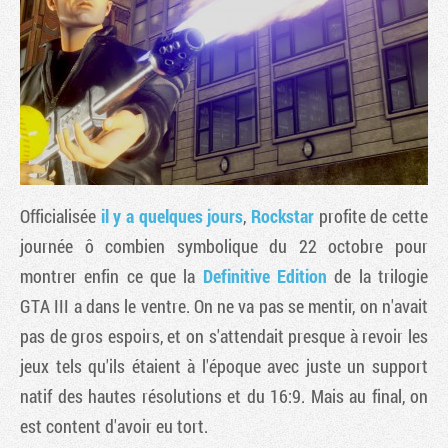
Officialisée
il y a quelques jours
,
Rockstar
profite de cette
journée ô combien symbolique du 22 octobre pour
montrer enfin ce que la
Definitive Edition
de la trilogie
Tribune
GTA III a dans le ventre. On ne va pas se mentir, on n'avait
pas de gros espoirs, et on s'attendait presque à revoir les
jeux tels qu'ils étaient à l'époque avec juste un support
natif des hautes résolutions et du 16:9. Mais au final, on
est content d'avoir eu tort.