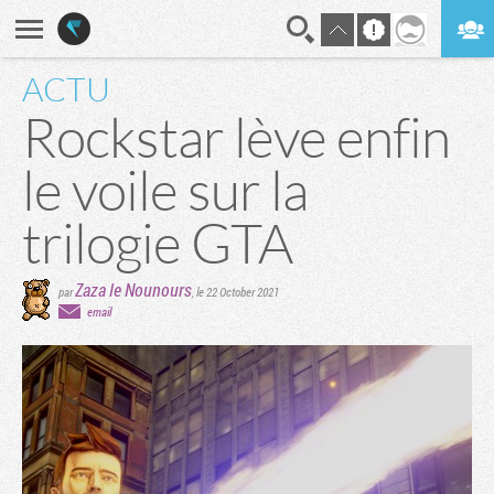
ACTU
En direct
Digest
Rockstar lève enfin
le voile sur la
trilogie GTA
Zaza le Nounours
par
,
le 22 October 2021
email