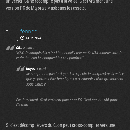
universel. Ca ne recompile pas à la volée. C'est vraiment une
version PC de Majora's Mask sans les assets.
fennec
13.05.2024
CBL
a écrit :
"N64: Recompiled is a tool to statically recompile N64 binaries into C
code that can be compiled for any platform"
hoyox
a écrit :
Je comprends pas tout (sur les aspects techniques) mais est ce
que ça pourrait être bénéfiques aux consoles rétro qui tournent
sous Linux ?
Pas forcement. C'est vraiment plus pour PC. C'est que du x86 pour
l'instant.
Si c'est décompilé vers du C, on peut cross-compiler vers une