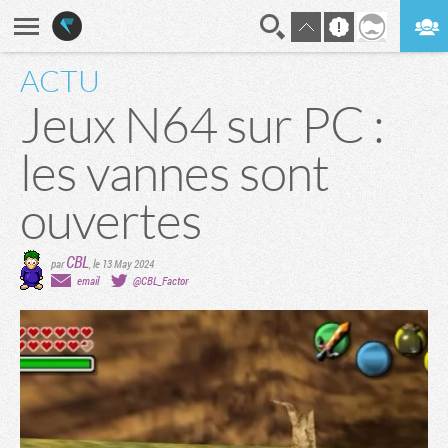
ACTU
En direct
Digest
Jeux N64 sur PC :
les vannes sont
ouvertes
CBL
par
,
le 13 May 2024
email
@CBL_Factor