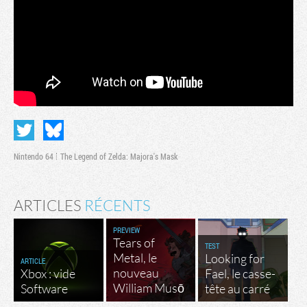
Nintendo 64
The Legend of Zelda: Majora's Mask
ARTICLES
RÉCENTS
PREVIEW
Tears of
TEST
Metal, le
Looking for
ARTICLE
nouveau
Xbox : vide
Fael, le casse-
William Musō
Software
tête au carré