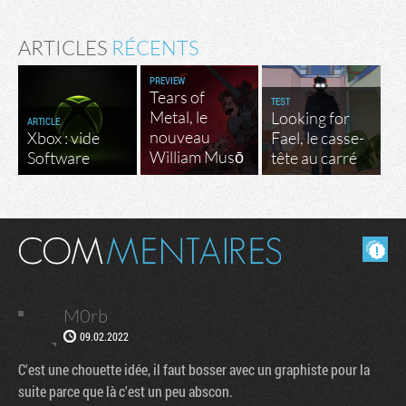
ARTICLES
RÉCENTS
PREVIEW
Tears of
TEST
Metal, le
Looking for
ARTICLE
nouveau
Xbox : vide
Fael, le casse-
William Musō
Software
tête au carré
Masquer les commentaires lus.
M0rb
09.02.2022
C'est une chouette idée, il faut bosser avec un graphiste pour la
suite parce que là c'est un peu abscon.