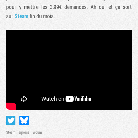
pour y mettre les 3,99€ demandés. Ah oui et ça sort
sur
Steam
fin du mois.
Steam
sqroma
Woum