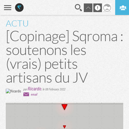
ACTU
En direct
Digest
[Copinage] Sqroma :
soutenons les
(vrais) petits
artisans du JV
Ricardo
par
,
le 08 February 2022
email