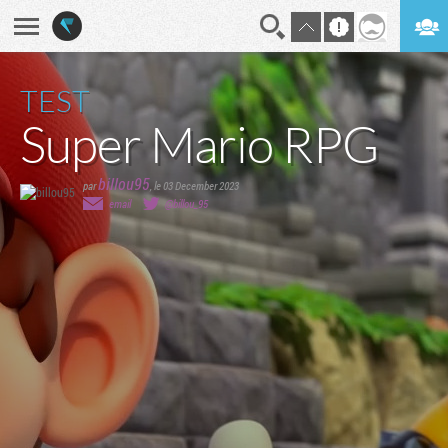
En direct
Digest
TEST
Super Mario RPG
billou95
par
,
le 03 December 2023
email
@billou_95