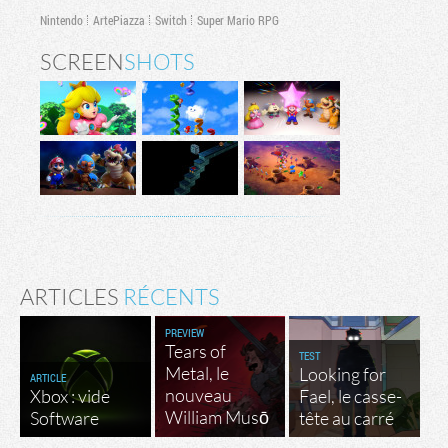
Nintendo
ArtePiazza
Switch
Super Mario RPG
SCREEN
SHOTS
ARTICLES
RÉCENTS
PREVIEW
Tears of
TEST
Metal, le
Looking for
ARTICLE
nouveau
Xbox : vide
Fael, le casse-
William Musō
Software
tête au carré