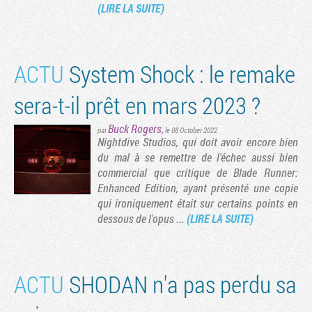
(LIRE LA SUITE)
ACTU
System Shock : le remake
sera-t-il prêt en mars 2023 ?
Buck Rogers
,
par
le 08 October 2022
Nightdive Studios, qui doit avoir encore bien
du mal à se remettre de l'échec aussi bien
ge suivante
commercial que critique de Blade Runner:
Enhanced Edition, ayant présenté une copie
qui ironiquement était sur certains points en
dessous de l'opus ...
(LIRE LA SUITE)
ACTU
SHODAN n'a pas perdu sa