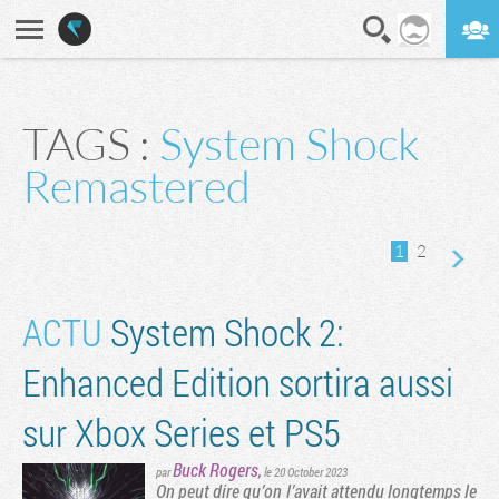
En direct
Digest
TAGS :
System Shock
ge suivante
Remastered
1
2
ACTU
System Shock 2:
Enhanced Edition sortira aussi
sur Xbox Series et PS5
Buck Rogers
,
par
le 20 October 2023
On peut dire qu’on l’avait attendu longtemps le