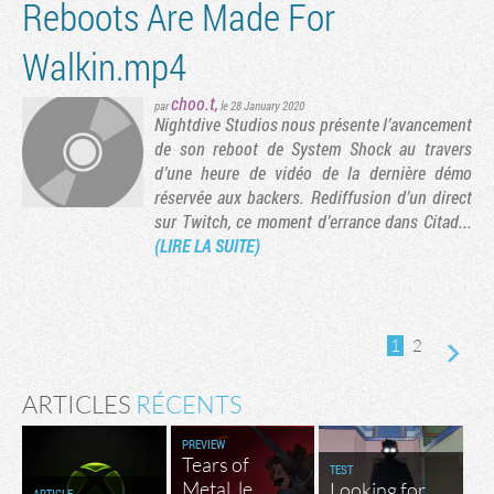
Reboots Are Made For
Walkin.mp4
choo.t
,
par
le 28 January 2020
Nightdive Studios nous présente l’avancement
de son reboot de System Shock au travers
d’une heure de vidéo de la dernière démo
réservée aux backers. Rediffusion d’un direct
sur Twitch, ce moment d’errance dans Citad...
(LIRE LA SUITE)
1
2
ARTICLES
RÉCENTS
PREVIEW
Tears of
TEST
Metal, le
Looking for
ARTICLE