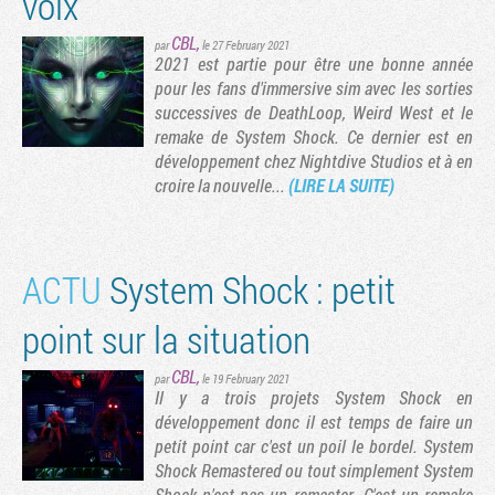
voix
CBL
,
par
le 27 February 2021
2021 est partie pour être une bonne année
pour les fans d'immersive sim avec les sorties
successives de DeathLoop, Weird West et le
remake de System Shock. Ce dernier est en
développement chez Nightdive Studios et à en
croire la nouvelle...
(LIRE LA SUITE)
ACTU
System Shock : petit
point sur la situation
CBL
,
par
le 19 February 2021
Il y a trois projets System Shock en
développement donc il est temps de faire un
petit point car c'est un poil le bordel. System
Shock Remastered ou tout simplement System
Shock n'est pas un remaster. C'est un remake