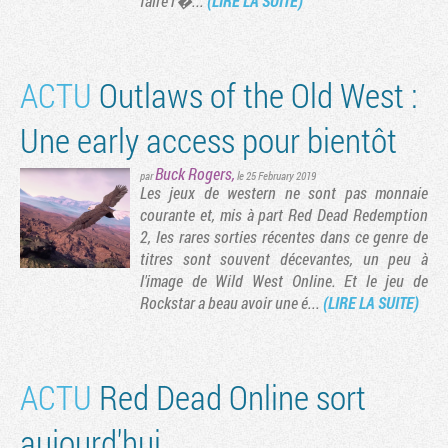
faire r�...
(LIRE LA SUITE)
ACTU
Outlaws of the Old West :
Une early access pour bientôt
Buck Rogers
,
par
le 25 February 2019
Les jeux de western ne sont pas monnaie
courante et, mis à part Red Dead Redemption
2, les rares sorties récentes dans ce genre de
titres sont souvent décevantes, un peu à
l'image de Wild West Online. Et le jeu de
Rockstar a beau avoir une é...
(LIRE LA SUITE)
ACTU
Red Dead Online sort
aujourd'hui