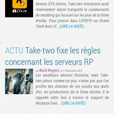
devenu GTA Online, Take-two Interactive avait
relativement laissé tranquille la communauté
du modding qui bossait sur les jeux de la firme
étoilée. Pour preuve dans LCPDFR sur Grand
Theft Auto IV...
(LIRE LA SUITE)
ACTU
Take-two fixe les règles
concernant les serveurs RP
Buck Rogers
,
Tribune
par
le 21 November 2022
Les moddeurs adorent Rockstar, mais Take-
two jaloux comme un pou, n'aime pas que l'on
profite des charmes de ses poules aux œufs
d'or, les productions de la firme étoilée. Il le
rappelle cette fois à travers le support de
Rockstar Gam...
(LIRE LA SUITE)