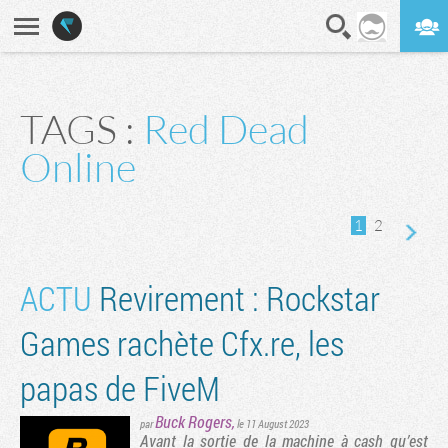
En direct
Digest
TAGS :
Red Dead
ge suivante
Online
1
2
ACTU
Revirement : Rockstar
Games rachète Cfx.re, les
papas de FiveM
Buck Rogers
,
par
le 11 August 2023
Avant la sortie de la machine à cash qu’est