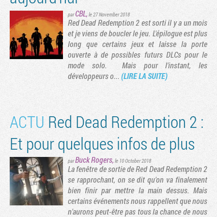
CBL
,
par
le 27 November 2018
Red Dead Redemption 2 est sorti il y a un mois
et je viens de boucler le jeu. L'épilogue est plus
long que certains jeux et laisse la porte
ouverte à de possibles futurs DLCs pour le
mode solo. Mais pour l'instant, les
développeurs o...
(LIRE LA SUITE)
ACTU
Red Dead Redemption 2 :
Et pour quelques infos de plus
Buck Rogers
,
par
le 10 October 2018
La fenêtre de sortie de Red Dead Redemption 2
se rapprochant, on se dit qu'on va finalement
bien finir par mettre la main dessus. Mais
certains événements nous rappellent que nous
n'aurons peut-être pas tous la chance de nous