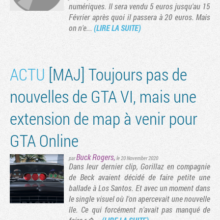
numériques. Il sera vendu 5 euros jusqu'au 15
Février après quoi il passera à 20 euros. Mais
on n'e...
(LIRE LA SUITE)
ACTU
[MAJ] Toujours pas de
nouvelles de GTA VI, mais une
extension de map à venir pour
GTA Online
Buck Rogers
,
ge suivante
par
le 20 November 2020
Dans leur dernier clip, Gorillaz en compagnie
de Beck avaient décidé de faire petite une
ballade à Los Santos. Et avec un moment dans
le single visuel où l'on apercevait une nouvelle
île. Ce qui forcément n'avait pas manqué de