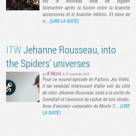
est le nouveau nom de BigBen
Interactive après la fusion entre la branche
accessoires et le branche édition. Et mine de
ri...
(LIRE LA SUITE)
ITW
Jehanne Rousseau, into
the Spiders' universes
K.Mizol
,
par
le 27 September 2019
​Pour ce nouvel épisode de Parlons Jeu Vidéo,
il me semblait intéressant d'aller voir du côté
de chez Jehanne Rousseau suite à la sortie de
Greedfall et l'annonce de rachat de son studio.
Avec d’anciens camarades de Monte C...
(LIRE
LA SUITE)