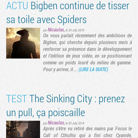
ACTU
Bigben continue de tisser
sa toile avec Spiders
Nicaulas
,
par
le 24 July 2019
On vous parlait récemment des ambitions de
Bigben, qui cherche depuis plusieurs mois à
renforcer sa présence dans le développement
vante
rnière page
et l’édition de jeux vidéo, en se positionnant
comme un poids lourd du milieu de gamme.
Pour y arriver, il ...
(LIRE LA SUITE)
TEST
The Sinking City : prenez
un pull, ça poiscaille
Nicaulas
,
par
le 03 July 2019
Après s'être vu retiré des mains par Focus le
Call of Cthulhu qui a fini chez Cyanide,