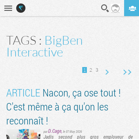
En direct
Digest
TAGS :
BigBen
vante
rnière page
Interactive
1
2
3
ARTICLE
Nacon, ça ose tout !
C'est même à ça qu'on les
reconnaît !
D.Cage
,
par
le 07 May 2026
Jadis second plus gros employeur de