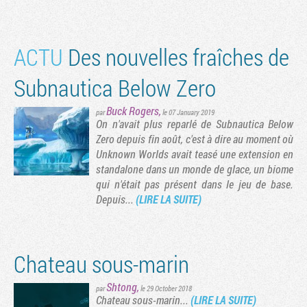
ACTU
Des nouvelles fraîches de
ge suivante
Subnautica Below Zero
Buck Rogers
,
par
le 07 January 2019
On n'avait plus reparlé de Subnautica Below
Zero depuis fin août, c'est à dire au moment où
Unknown Worlds avait teasé une extension en
standalone dans un monde de glace, un biome
qui n'était pas présent dans le jeu de base.
Depuis...
(LIRE LA SUITE)
Chateau sous-marin
Shtong
,
par
le 29 October 2018
Chateau sous-marin...
(LIRE LA SUITE)