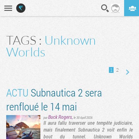
En direct
Digest
TAGS :
Unknown
ge suivante
Worlds
1
2
ACTU
Subnautica 2 sera
renfloué le 14 mai
Buck Rogers
,
par
le 30 April 2026
Il aura fallu traverser une tempête judiciaire,
mais finalement Subnautica 2 voit enfin le
bout du tunnel. Unknown Worlds