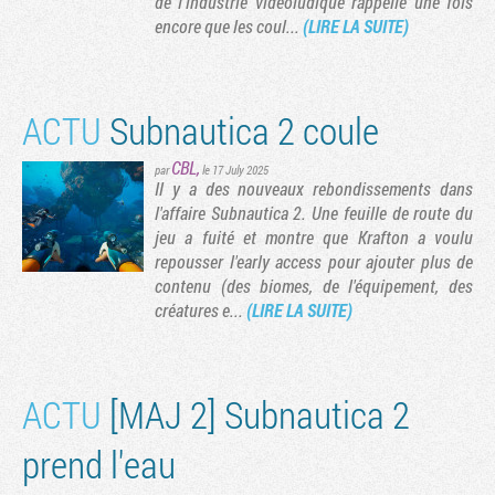
de l’industrie vidéoludique rappelle une fois
encore que les coul...
(LIRE LA SUITE)
ACTU
Subnautica 2 coule
CBL
,
par
le 17 July 2025
Il y a des nouveaux rebondissements dans
l'affaire Subnautica 2. Une feuille de route du
jeu a fuité et montre que Krafton a voulu
repousser l'early access pour ajouter plus de
contenu (des biomes, de l'équipement, des
créatures e...
(LIRE LA SUITE)
ACTU
[MAJ 2] Subnautica 2
prend l'eau