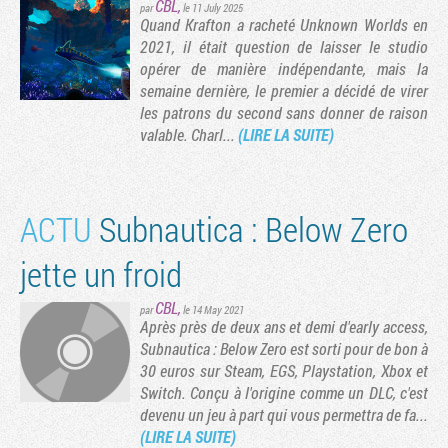
CBL
,
par
le 11 July 2025
Quand Krafton a racheté Unknown Worlds en
2021, il était question de laisser le studio
opérer de manière indépendante, mais la
semaine dernière, le premier a décidé de virer
les patrons du second sans donner de raison
valable. Charl...
(LIRE LA SUITE)
ACTU
Subnautica : Below Zero
jette un froid
CBL
,
par
le 14 May 2021
Après près de deux ans et demi d'early access,
Subnautica : Below Zero est sorti pour de bon à
30 euros sur Steam, EGS, Playstation, Xbox et
Switch. Conçu à l'origine comme un DLC, c'est
devenu un jeu à part qui vous permettra de fa...
(LIRE LA SUITE)