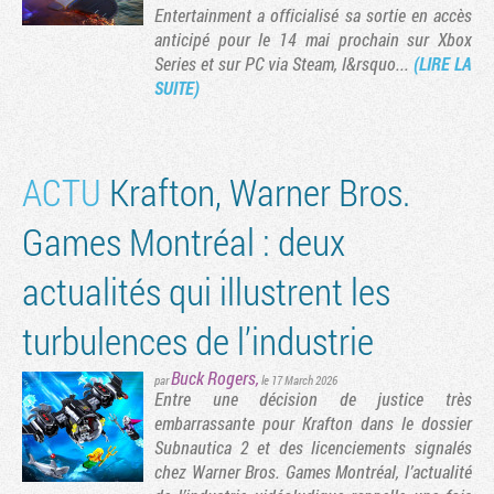
Entertainment a officialisé sa sortie en accès
anticipé pour le 14 mai prochain sur Xbox
Series et sur PC via Steam, l&rsquo...
(LIRE LA
SUITE)
ACTU
Krafton, Warner Bros.
Games Montréal : deux
actualités qui illustrent les
Tribune
turbulences de l’industrie
Buck Rogers
,
par
le 17 March 2026
Entre une décision de justice très
embarrassante pour Krafton dans le dossier
Subnautica 2 et des licenciements signalés
chez Warner Bros. Games Montréal, l’actualité