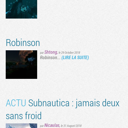
Robinson
Shtong
,
par
le 29 October 2018
Robinson...
(LIRE LA SUITE)
ACTU
Subnautica : jamais deux
sans froid
Nicaulas
,
par
le 31 August 2018