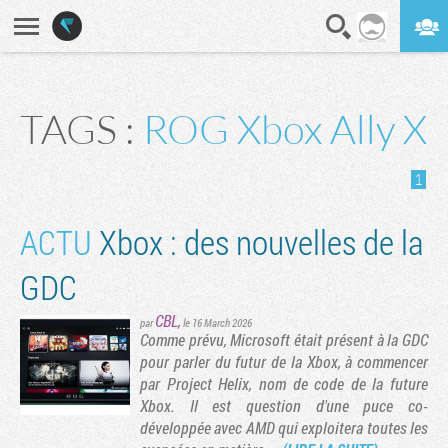
En direct
Digest
TAGS :
ROG Xbox Ally X
1
ACTU
Xbox : des nouvelles de la
GDC
CBL
,
par
le 16 March 2026
Comme prévu, Microsoft était présent à la GDC
pour parler du futur de la Xbox, à commencer
par Project Helix, nom de code de la future
Xbox. Il est question d'une puce co-
développée avec AMD qui exploitera toutes les