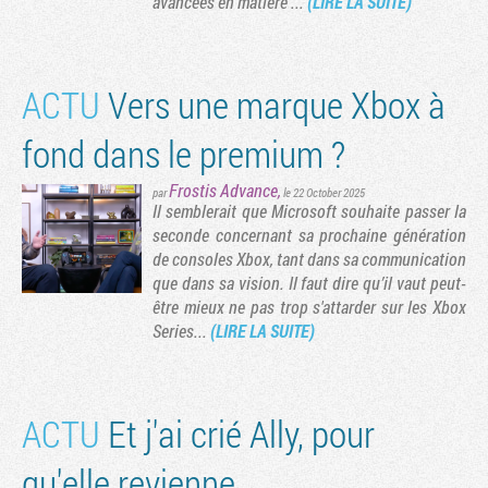
avancées en matière ...
(LIRE LA SUITE)
ACTU
Vers une marque Xbox à
fond dans le premium ?
Frostis Advance
,
par
le 22 October 2025
Il semblerait que Microsoft souhaite passer la
seconde concernant sa prochaine génération
de consoles Xbox, tant dans sa communication
que dans sa vision. Il faut dire qu’il vaut peut-
Tribune
être mieux ne pas trop s'attarder sur les Xbox
Series...
(LIRE LA SUITE)
ACTU
Et j'ai crié Ally, pour
qu'elle revienne