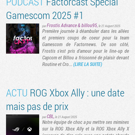
PODCAST
Factorcast Spécial
Gamescom 2025 #1
Frostis Advance
&
billou95
,
par
le 21 August 2025
Première journée à déambuler dans les allées
et premiers coups de coeur pour la team
Gamescom de Factornews. De son côté,
Frostis s'est pris d'amour pour le line-up de
Capcom et Billou a frissonné de plaisir devant
Routine et Cro...
(LIRE LA SUITE)
ACTU
ROG Xbox Ally : une date
mais pas de prix
CBL
,
par
le 21 August 2025
Notre équipe de choc a pu mettre ses mimines
sur la ROG Xbox Ally et la ROG Xbox Ally X