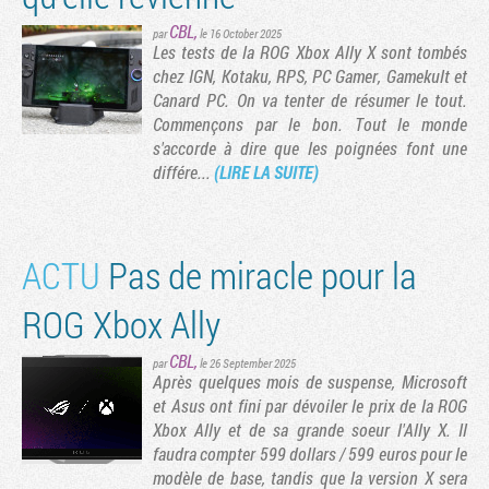
CBL
,
par
le 16 October 2025
Les tests de la ROG Xbox Ally X sont tombés
chez IGN, Kotaku, RPS, PC Gamer, Gamekult et
Canard PC. On va tenter de résumer le tout.
Commençons par le bon. Tout le monde
s'accorde à dire que les poignées font une
différe...
(LIRE LA SUITE)
ACTU
Pas de miracle pour la
ROG Xbox Ally
CBL
,
par
le 26 September 2025
Après quelques mois de suspense, Microsoft
et Asus ont fini par dévoiler le prix de la ROG
Xbox Ally et de sa grande soeur l'Ally X. Il
faudra compter 599 dollars / 599 euros pour le
modèle de base, tandis que la version X sera