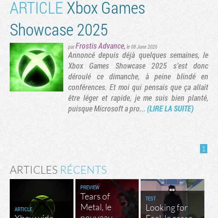
ARTICLE
Xbox Games
Showcase 2025
Frostis Advance
,
par
le 08 June 2025
Annoncé depuis déjà quelques semaines, le
Xbox Games Showcase 2025 s’est donc
déroulé ce dimanche, à peine blindé en
conférences. Et moi qui pensais que ça allait
être léger et rapide, je me suis bien planté,
puisque Microsoft a pro...
(LIRE LA SUITE)
1
ARTICLES
RÉCENTS
PREVIEW
Tears of
TEST
Metal, le
Looking for
ARTICLE
nouveau
Xbox : vide
Fael, le casse-