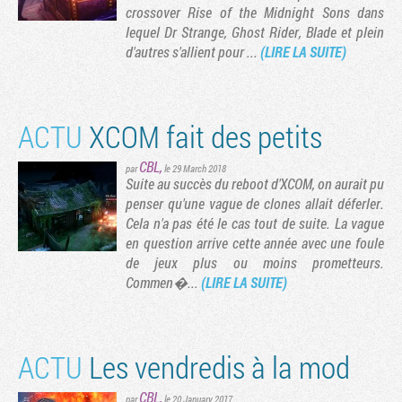
crossover Rise of the Midnight Sons dans
lequel Dr Strange, Ghost Rider, Blade et plein
d'autres s'allient pour ...
(LIRE LA SUITE)
ACTU
XCOM fait des petits
CBL
,
par
le 29 March 2018
Suite au succès du reboot d'XCOM, on aurait pu
penser qu'une vague de clones allait déferler.
Cela n'a pas été le cas tout de suite. La vague
en question arrive cette année avec une foule
Tribune
de jeux plus ou moins prometteurs.
Commen�...
(LIRE LA SUITE)
ACTU
Les vendredis à la mod
CBL
,
par
le 20 January 2017