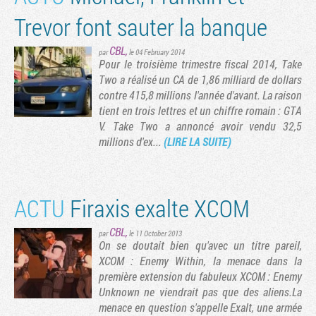
Trevor font sauter la banque
CBL
,
par
le 04 February 2014
Pour le troisième trimestre fiscal 2014, Take
Two a réalisé un CA de 1,86 milliard de dollars
contre 415,8 millions l'année d'avant. La raison
tient en trois lettres et un chiffre romain : GTA
V. Take Two a annoncé avoir vendu 32,5
millions d'ex...
(LIRE LA SUITE)
ACTU
Firaxis exalte XCOM
CBL
,
par
le 11 October 2013
On se doutait bien qu'avec un titre pareil,
XCOM : Enemy Within, la menace dans la
première extension du fabuleux XCOM : Enemy
Unknown ne viendrait pas que des aliens.La
menace en question s'appelle Exalt, une armée