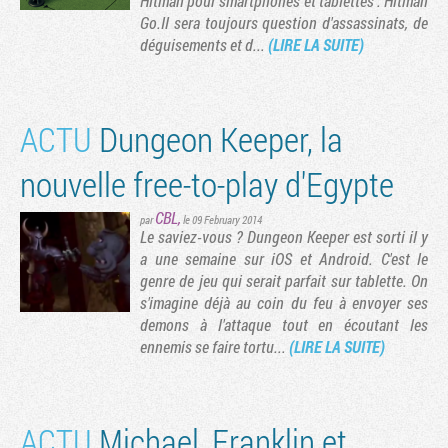
Hitman pour smartphones et tablettes : Hitman
Go.Il sera toujours question d'assassinats, de
déguisements et d...
(LIRE LA SUITE)
vante
rnière page
ACTU
Dungeon Keeper, la
nouvelle free-to-play d'Egypte
CBL
,
par
le 09 February 2014
Le saviez-vous ? Dungeon Keeper est sorti il y
a une semaine sur iOS et Android. C'est le
genre de jeu qui serait parfait sur tablette. On
s'imagine déjà au coin du feu à envoyer ses
demons à l'attaque tout en écoutant les
ennemis se faire tortu...
(LIRE LA SUITE)
ACTU
Michael, Franklin et