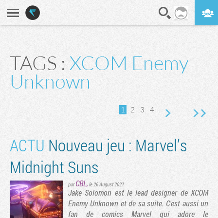
En direct
Digest
TAGS :
XCOM Enemy
vante
rnière page
Unknown
1
2
3
4
ACTU
Nouveau jeu : Marvel’s
Midnight Suns
CBL
,
par
le 26 August 2021
Jake Solomon est le lead designer de XCOM
Enemy Unknown et de sa suite. C'est aussi un
fan de comics Marvel qui adore le