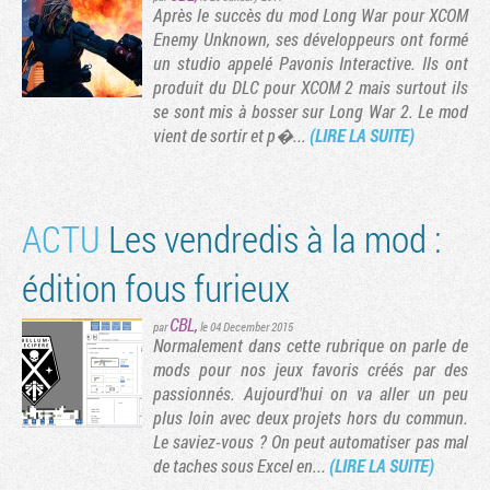
Après le succès du mod Long War pour XCOM
Enemy Unknown, ses développeurs ont formé
un studio appelé Pavonis Interactive. Ils ont
produit du DLC pour XCOM 2 mais surtout ils
se sont mis à bosser sur Long War 2. Le mod
vient de sortir et p�...
(LIRE LA SUITE)
ACTU
Les vendredis à la mod :
édition fous furieux
CBL
,
par
le 04 December 2015
Normalement dans cette rubrique on parle de
mods pour nos jeux favoris créés par des
passionnés. Aujourd'hui on va aller un peu
plus loin avec deux projets hors du commun.
Le saviez-vous ? On peut automatiser pas mal
de taches sous Excel en...
(LIRE LA SUITE)