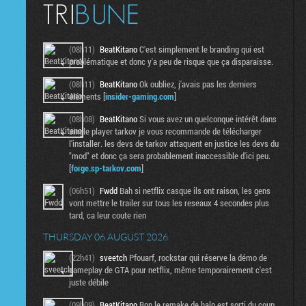
(08h11)
BeatKitano
C'est simplement le branding qui est
problématique et donc y'a peu de risque que ça disparaisse.
(08h11)
BeatKitano
Ok oubliez, j'avais pas les derniers
éléments [
insider-gaming.com
]
(08h08)
BeatKitano
Si vous avez un quelconque intérêt dans
single player tarkov je vous recommande de télécharger
l'installer. les devs de tarkov attaquent en justice les devs du
"mod" et donc ça sera probablement inaccessible d'ici peu.
[
forge.sp-tarkov.com
]
(06h51)
Fwdd
Bah si netflix casque ils ont raison, les gens
vont mettre le trailer sur tous les reseaux 4 secondes plus
tard, ca leur coute rien
THURSDAY 06 AUGUST 2026
(22h41)
sveetch
Pfouarf, rockstar qui réserve la démo de
gameplay de GTA pour netflix, même temporairement c'est
juste débile
(09h09)
BeatKitano
Bon le remake de halo est sorti du coup