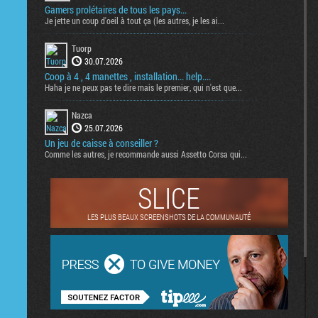
Gamers prolétaires de tous les pays...
Je jette un coup d'oeil à tout ça (les autres, je les ai...
Tuorp
30.07.2026
Coop à 4 , 4 manettes , installation... help....
Haha je ne peux pas te dire mais le premier, qui n'est que...
Nazca
25.07.2026
Un jeu de caisse à conseiller ?
Comme les autres, je recommande aussi Assetto Corsa qui...
SLICE
LES PLUS BEAUX SCREENSHOTS DE LA COMMUNAUTÉ