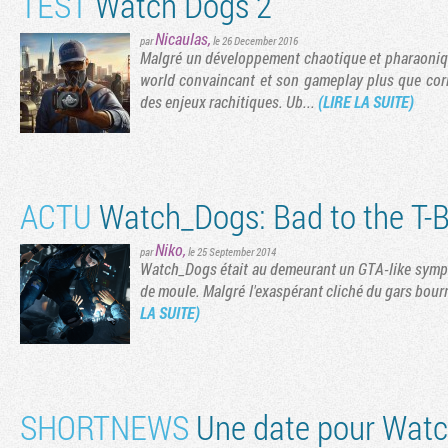
TEST
Watch Dogs 2
Nicaulas
,
par
le 26 December 2016
Malgré un développement chaotique et pharaoniq
world convaincant et son gameplay plus que corre
des enjeux rachitiques. Ub...
(LIRE LA SUITE)
ACTU
Watch_Dogs: Bad to the T-
Niko
,
par
le 25 September 2014
Watch_Dogs était au demeurant un GTA-like sympath
de moule. Malgré l'exaspérant cliché du gars bou
LA SUITE)
SHORTNEWS
Une date pour Watc