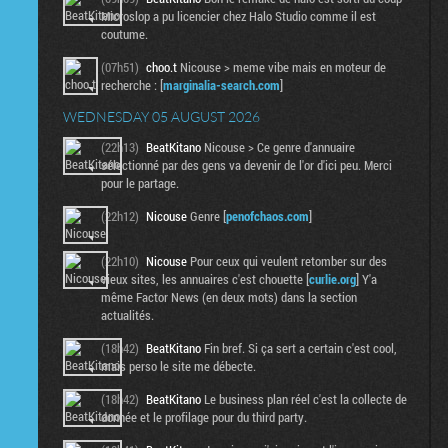
Microslop a pu licencier chez Halo Studio comme il est
coutume.
(07h51)
choo.t
Nicouse > meme vibe mais en moteur de
recherche : [
marginalia-search.com
]
WEDNESDAY 05 AUGUST 2026
(22h13)
BeatKitano
Nicouse > Ce genre d'annuaire
sélectionné par des gens va devenir de l'or d'ici peu. Merci
pour le partage.
(22h12)
Nicouse
Genre [
penofchaos.com
]
(22h10)
Nicouse
Pour ceux qui veulent retomber sur des
vieux sites, les annuaires c'est chouette [
curlie.org
] Y'a
même Factor News (en deux mots) dans la section
actualités.
(18h42)
BeatKitano
Fin bref. Si ça sert a certain c'est cool,
mais perso le site me débecte.
(18h42)
BeatKitano
Le business plan réel c'est la collecte de
donnée et le profilage pour du third party.