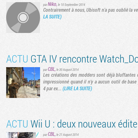
Niko
,
par
le 10 September 2014
Contrairement à nous, Ubisoft n'a pas oublié la ve
LA SUITE)
ACTU
GTA IV rencontre Watch_D
CBL
,
par
le 30 August 2014
Les créations des modders sont déjà bluffantes q
impressionné quand il n'y a aucun outil de base
4 par ex...
(LIRE LA SUITE)
ACTU
Wii U : deux nouveaux éditeu
CBL
,
par
le 21 August 2014