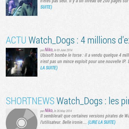
n'êtes pas seul. Il y a un thread de 200 pages sur 
SUITE)
ACTU
Watch_Dogs : 4 millions d'
Niko
,
par
le 03 June 2014
Ubisoft bombe le torse : il a vendu quelque 4 mil
n'est pas un mince exploit pour une nouvelle IP. L
LA SUITE)
SHORTNEWS
Watch_Dogs : les pi
Niko
,
par
le 26 May 2014
Il semblerait que certaines versions pirates de W
l'utilisateur. Belle ironie....
(LIRE LA SUITE)