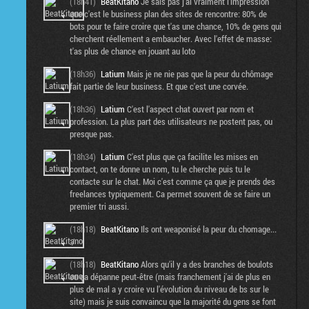
(18h41)
BeatKitano
Je sais pas j'ai vraiment l'impression
que c'est le business plan des sites de rencontre: 80% de
bots pour te faire croire que t'as une chance, 10% de gens qui
cherchent réellement a embaucher. Avec l'effet de masse:
t'as plus de chance en jouant au loto
(18h36)
Latium
Mais je ne nie pas que la peur du chômage
fait partie de leur business. Et que c'est une corvée.
(18h36)
Latium
C'est l'aspect chat ouvert par nom et
profession. La plus part des utilisateurs ne postent pas, ou
presque pas.
(18h34)
Latium
C'est plus que ça facilite les mises en
contact, on te donne un nom, tu le cherche puis tu le
contacte sur le chat. Moi c'est comme ça que je prends des
freelances typiquement. Ca permet souvent de se faire un
premier tri aussi.
(18h18)
BeatKitano
Ils ont weaponisé la peur du chomage...
:/
(18h18)
BeatKitano
Alors qu'il y a des branches de boulots
ou ça dépanne peut-être (mais franchement j'ai de plus en
plus de mal a y croire vu l'évolution du niveau de bs sur le
site) mais je suis convaincu que la majorité du gens se font