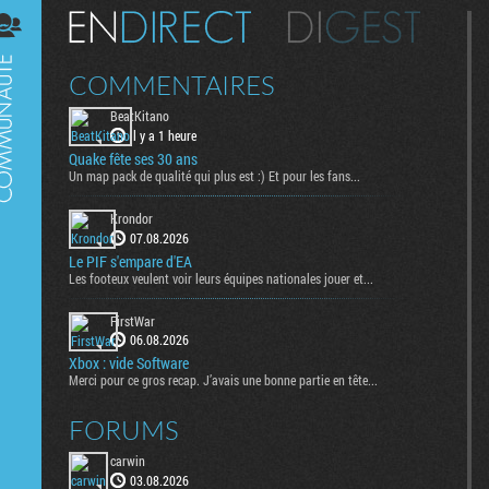
Digest
COMMENTAIRES
BeatKitano
il y a 1 heure
Quake fête ses 30 ans
Un map pack de qualité qui plus est :) Et pour les fans...
Krondor
07.08.2026
Le PIF s'empare d'EA
Les footeux veulent voir leurs équipes nationales jouer et...
FirstWar
06.08.2026
Xbox : vide Software
Merci pour ce gros recap. J’avais une bonne partie en tête...
FORUMS
carwin
03.08.2026