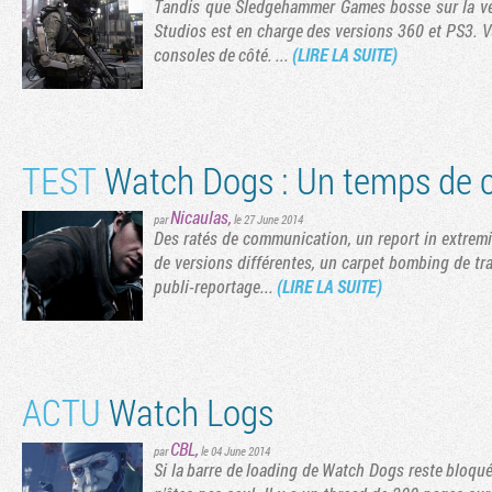
Tandis que Sledgehammer Games bosse sur la ve
Studios est en charge des versions 360 et PS3. Vu 
consoles de côté. ...
(LIRE LA SUITE)
TEST
Watch Dogs : Un temps de 
Nicaulas
,
par
le 27 June 2014
Des ratés de communication, un report in extremi
de versions différentes, un carpet bombing de tra
publi-reportage...
(LIRE LA SUITE)
ACTU
Watch Logs
CBL
,
par
le 04 June 2014
Si la barre de loading de Watch Dogs reste bloqué