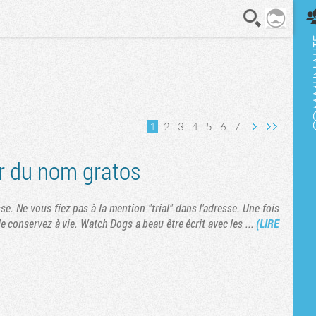
En direct
1
2
3
4
5
6
7
Page suivante
Dernière page
 du nom gratos
sse. Ne vous fiez pas à la mention "trial" dans l'adresse. Une fois
e conservez à vie. Watch Dogs a beau être écrit avec les ...
(LIRE