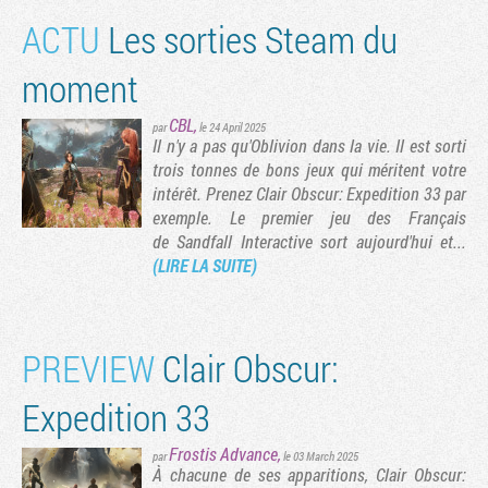
ACTU
Les sorties Steam du
moment
CBL
,
par
le 24 April 2025
Il n'y a pas qu'Oblivion dans la vie. Il est sorti
trois tonnes de bons jeux qui méritent votre
intérêt. Prenez Clair Obscur: Expedition 33 par
exemple. Le premier jeu des Français
de Sandfall Interactive sort aujourd'hui et...
(LIRE LA SUITE)
PREVIEW
Clair Obscur:
Expedition 33
Frostis Advance
,
par
le 03 March 2025
À chacune de ses apparitions, Clair Obscur: