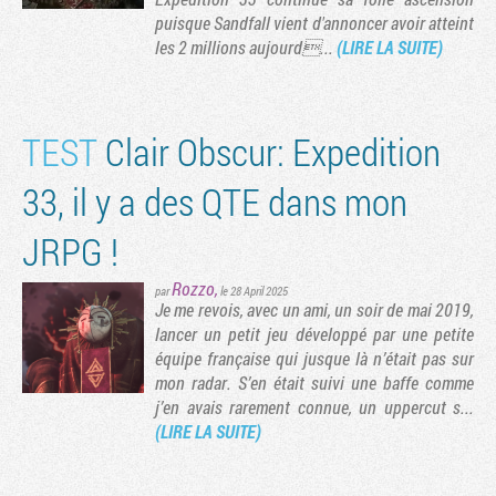
puisque Sandfall vient d'annoncer avoir atteint
les 2 millions aujourd...
(LIRE LA SUITE)
ge suivante
TEST
Clair Obscur: Expedition
33, il y a des QTE dans mon
JRPG !
Rozzo
,
par
le 28 April 2025
Je me revois, avec un ami, un soir de mai 2019,
lancer un petit jeu développé par une petite
équipe française qui jusque là n’était pas sur
mon radar. S’en était suivi une baffe comme
j’en avais rarement connue, un uppercut s...
(LIRE LA SUITE)