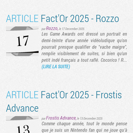
ARTICLE
Fact'Or 2025 - Rozzo
Rozzo
,
par
le 17 December 2025
Les Game Awards ont dressé un portrait en
demi-teinte d'une année vidéoludique qu'on
pourrait presque qualifier de "vache maigre",
remplie visiblement de suites, si bien qu'un
petit indé français a tout raflé. Cocorico ! R...
(LIRE LA SUITE)
Tribune
ARTICLE
Fact'Or 2025 - Frostis
Advance
Frostis Advance
,
par
le 13 December 2025
Comme chaque année, tout le monde pense
que je suis un Nintendo fan qui ne joue qu’à