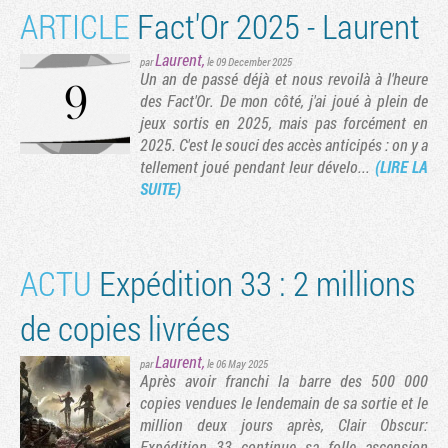
ARTICLE
Fact'Or 2025 - Laurent
Laurent
,
par
le 09 December 2025
Un an de passé déjà et nous revoilà à l'heure
des Fact'Or. De mon côté, j'ai joué à plein de
jeux sortis en 2025, mais pas forcément en
2025. C'est le souci des accès anticipés : on y a
tellement joué pendant leur dévelo...
(LIRE LA
SUITE)
ACTU
Expédition 33 : 2 millions
de copies livrées
Laurent
,
par
le 06 May 2025
Après avoir franchi la barre des 500 000
copies vendues le lendemain de sa sortie et le
million deux jours après, Clair Obscur:
Expédition 33 continue sa folle ascension