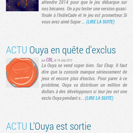
attendre 2014 pour que le jeu débarque sur
nos bécanes. On a pu tester une version quasi-
finale à l'IndieCade et le jeu est prometteur.Si
vous avez aimé Super ...
(LIRE LA SUITE)
ACTU
Ouya en quête d'exclus
CBL
,
par
le 19 July 2013
La Ouya se vend super bien. Sur Ebay. Il faut
dire que la console manque sérieusement de
jeux et encore plus d'exclus. Pour parer à ce
problème, Ouya va distribuer un million de
dollars à des développeurs si leur jeu est une
exclu Ouya pendant s...
(LIRE LA SUITE)
ACTU
L'Ouya est sortie