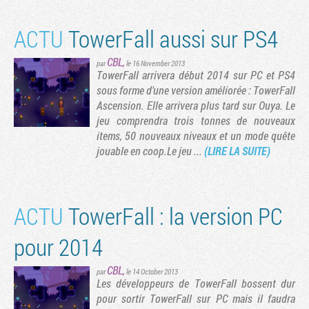
ACTU
TowerFall aussi sur PS4
CBL
,
par
le 16 November 2013
TowerFall arrivera début 2014 sur PC et PS4
sous forme d'une version améliorée : TowerFall
Ascension. Elle arrivera plus tard sur Ouya. Le
jeu comprendra trois tonnes de nouveaux
items, 50 nouveaux niveaux et un mode quête
jouable en coop.Le jeu ...
(LIRE LA SUITE)
ACTU
TowerFall : la version PC
pour 2014
CBL
,
par
le 14 October 2013
Les développeurs de TowerFall bossent dur
pour sortir TowerFall sur PC mais il faudra