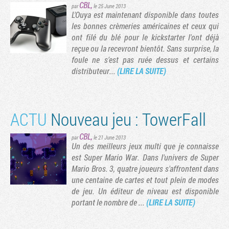
CBL
,
par
le 25 June 2013
L'Ouya est maintenant disponible dans toutes
les bonnes crèmeries américaines et ceux qui
ont filé du blé pour le kickstarter l'ont déjà
reçue ou la recevront bientôt. Sans surprise, la
foule ne s'est pas ruée dessus et certains
distributeur...
(LIRE LA SUITE)
ACTU
Nouveau jeu : TowerFall
CBL
,
par
le 21 June 2013
Un des meilleurs jeux multi que je connaisse
est Super Mario War. Dans l'univers de Super
Mario Bros. 3, quatre joueurs s'affrontent dans
une centaine de cartes et tout plein de modes
de jeu. Un éditeur de niveau est disponible
portant le nombre de ...
(LIRE LA SUITE)