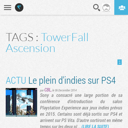
En direct
Digest
TAGS :
TowerFall
Ascension
1
ACTU
Le plein d'indies sur PS4
CBL
,
par
le 06 December 2014
Sony a consacré une large portion de sa
conférence d'introduction du salon
Playstation Experience aux jeux indies prévus
en 2015. Certains sont déjà sortis sur PS4 et
arrivent sur PS Vita. D'autre sortiront en même
temps sur les deux pl...
(LIRE LA SUITE)