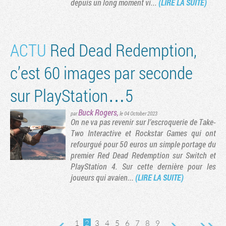
depuis un long moment vi...
(LIRE LA SUITE)
ACTU
Red Dead Redemption,
c’est 60 images par seconde
sur PlayStation…5
Buck Rogers
,
par
le 04 October 2023
On ne va pas revenir sur l’escroquerie de Take-
Two Interactive et Rockstar Games qui ont
refourgué pour 50 euros un simple portage du
premier Red Dead Redemption sur Switch et
PlayStation 4. Sur cette dernière pour les
joueurs qui avaien...
(LIRE LA SUITE)
1
2
3
4
5
6
7
8
9