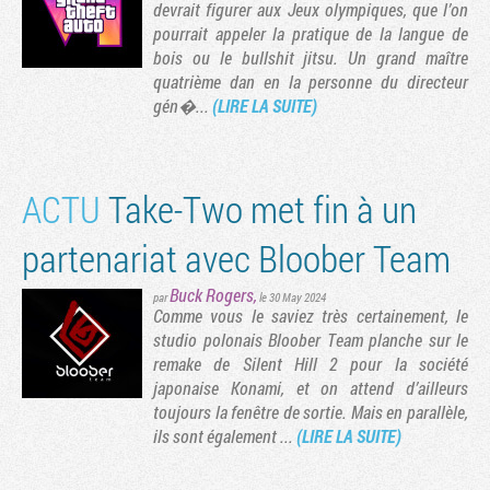
devrait figurer aux Jeux olympiques, que l’on
pourrait appeler la pratique de la langue de
bois ou le bullshit jitsu. Un grand maître
quatrième dan en la personne du directeur
gén�...
(LIRE LA SUITE)
ACTU
Take-Two met fin à un
partenariat avec Bloober Team
Buck Rogers
,
par
le 30 May 2024
Tribune
Comme vous le saviez très certainement, le
studio polonais Bloober Team planche sur le
remake de Silent Hill 2 pour la société
japonaise Konami, et on attend d’ailleurs
toujours la fenêtre de sortie. Mais en parallèle,
ils sont également ...
(LIRE LA SUITE)