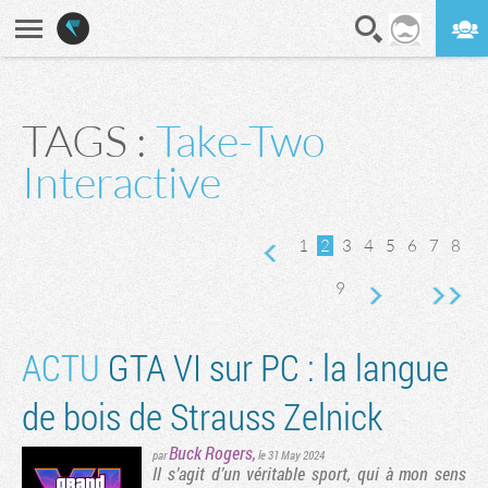
En direct
Digest
TAGS :
Take-Two
Interactive
vante
rnière page
1
2
3
4
5
6
7
8
9
ACTU
GTA VI sur PC : la langue
de bois de Strauss Zelnick
Buck Rogers
,
par
le 31 May 2024
Il s’agit d’un véritable sport, qui à mon sens