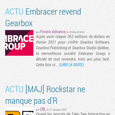
ACTU
Embracer revend
Gearbox
Frostis Advance
,
par
le 28 March 2024
Arpès avoir claqué 363 millions de dollars en
février 2021 pour s’offrir Gearbox Software,
Gearbox Publishing et Gearbox Studio Québec,
la merveilleuse société Embracer Group a
décidé de tout revendre, trois ans plus tard.
Cette fois-ci...
(LIRE LA SUITE)
ACTU
[MAJ] Rockstar ne
manque pas d'R
CBL
,
par
le 17 January 2024
Quand les avocats de Take-Two Interactive ne