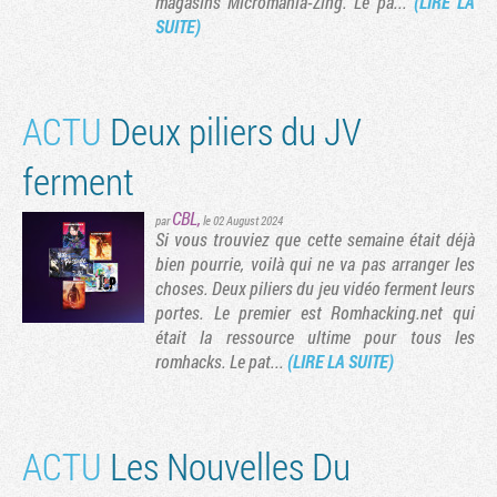
magasins Micromania-Zing. Le pa...
(LIRE LA
SUITE)
ACTU
Deux piliers du JV
ferment
CBL
,
par
le 02 August 2024
Si vous trouviez que cette semaine était déjà
bien pourrie, voilà qui ne va pas arranger les
choses. Deux piliers du jeu vidéo ferment leurs
Tribune
portes. Le premier est Romhacking.net qui
était la ressource ultime pour tous les
romhacks. Le pat...
(LIRE LA SUITE)
ACTU
Les Nouvelles Du