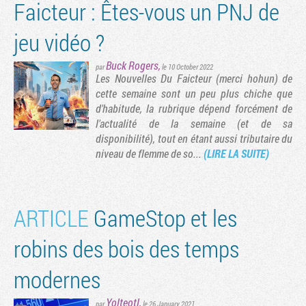
Faicteur : Êtes-vous un PNJ de
jeu vidéo ?
Buck Rogers
,
par
le 10 October 2022
Les Nouvelles Du Faicteur (merci hohun) de
cette semaine sont un peu plus chiche que
d'habitude, la rubrique dépend forcément de
l'actualité de la semaine (et de sa
disponibilité), tout en étant aussi tributaire du
niveau de flemme de so...
(LIRE LA SUITE)
ARTICLE
GameStop et les
robins des bois des temps
modernes
Yolteotl
,
par
le 26 January 2021