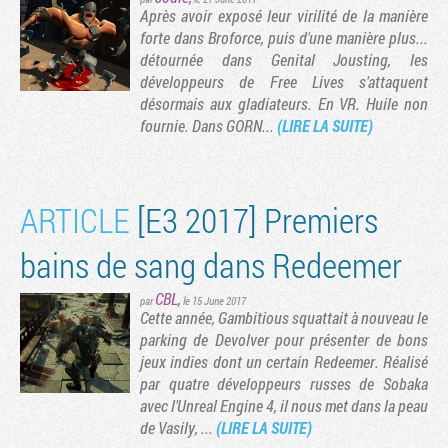
Après avoir exposé leur virilité de la manière
forte dans Broforce, puis d'une manière plus...
détournée dans Genital Jousting, les
développeurs de Free Lives s'attaquent
désormais aux gladiateurs. En VR. Huile non
fournie. Dans GORN...
(LIRE LA SUITE)
ARTICLE
[E3 2017] Premiers
bains de sang dans Redeemer
CBL
,
par
le 15 June 2017
Cette année, Gambitious squattait à nouveau le
parking de Devolver pour présenter de bons
jeux indies dont un certain Redeemer. Réalisé
par quatre développeurs russes de Sobaka
avec l'Unreal Engine 4, il nous met dans la peau
de Vasily, ...
(LIRE LA SUITE)