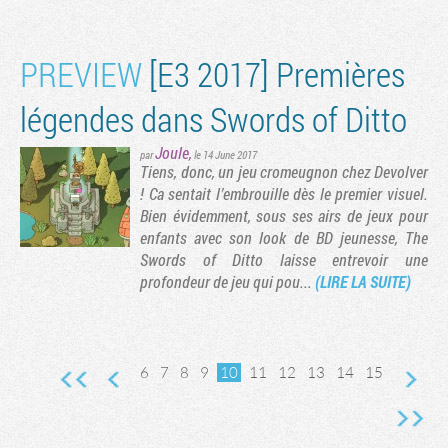
PREVIEW
[E3 2017] Premières
légendes dans Swords of Ditto
Joule
,
par
le 14 June 2017
Tiens, donc, un jeu cromeugnon chez Devolver
! Ca sentait l’embrouille dès le premier visuel.
Bien évidemment, sous ses airs de jeux pour
enfants avec son look de BD jeunesse, The
Swords of Ditto laisse entrevoir une
profondeur de jeu qui pou...
(LIRE LA SUITE)
6
7
8
9
10
11
12
13
14
15