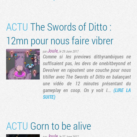
ge suivante
rnière page
ACTU
The Swords of Ditto :
12mn pour nous faire vibrer
Joule
,
par
le 29 June 2017
Comme si les previews dithyrambiques ne
suffisaient pas, les devs de onebitbeyond et
Devolver en rajoutent une couche pour nous
titiller avec The Swords of Ditto en balançant
une vidéo de 12 minutes présentant du
gameplay en coop. On y voit l...
(LIRE LA
SUITE)
ACTU
Gorn to be alive
Joule
,
par
le 27 June 2017