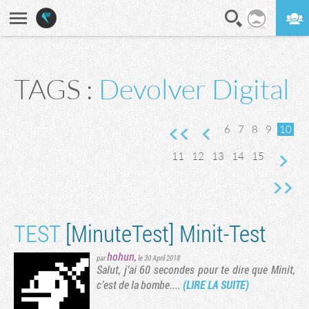
En direct
Digest
TAGS :
Devolver Digital
ente
ge suivante
rnière page
6
7
8
9
10
11
12
13
14
15
TEST
[MinuteTest] Minit-Test
hohun
,
par
le 30 April 2018
Salut, j’ai 60 secondes pour te dire que Minit,
c’est de la bombe....
(LIRE LA SUITE)