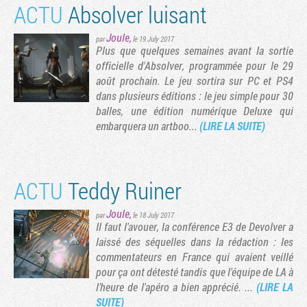
ACTU
Absolver luisant
Joule
,
par
le 19 July 2017
Plus que quelques semaines avant la sortie
officielle d'Absolver, programmée pour le 29
août prochain. Le jeu sortira sur PC et PS4
dans plusieurs éditions : le jeu simple pour 30
balles, une édition numérique Deluxe qui
embarquera un artboo...
(LIRE LA SUITE)
ACTU
Teddy Ruiner
Joule
,
par
le 18 July 2017
Il faut l'avouer, la conférence E3 de Devolver a
laissé des séquelles dans la rédaction : les
commentateurs en France qui avaient veillé
pour ça ont détesté tandis que l'équipe de LA à
l'heure de l'apéro a bien apprécié. ...
(LIRE LA
SUITE)