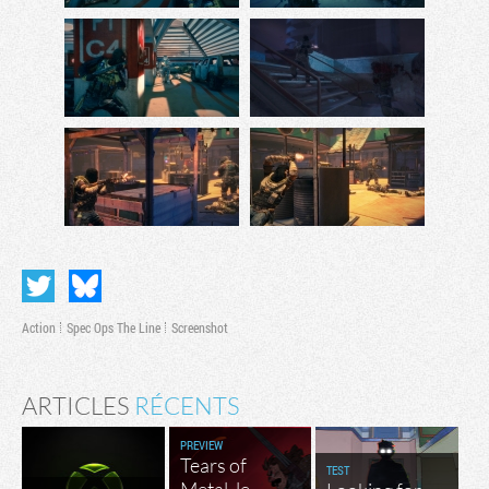
Action
Spec Ops The Line
Screenshot
ARTICLES
RÉCENTS
PREVIEW
Tears of
TEST