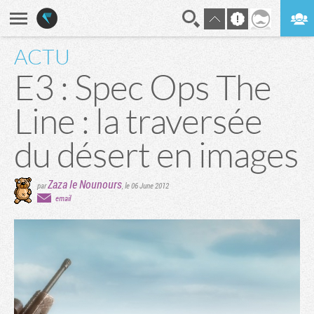
ACTU
En direct
Digest
E3 : Spec Ops The
Line : la traversée
du désert en images
Zaza le Nounours
par
,
le 06 June 2012
email