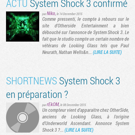
ACTU
System Shock 3 confirmé
Niko
,
par
le 14 December 2015
Comme pressenti, le compte à rebours sur le
site d'Otherside Entertainment a bien
débouché sur l'annonce de System Shock 3. Le
fait que le studio compte un certain nombre de
vétérans de Looking Glass tels que Paul
Neurath, Nathan Wells&n...
(LIRE LA SUITE)
SHORTNEWS
System Shock 3
en préparation ?
rEkOM
,
par
le 08 December 2015
Un compteur vient d'apparaitre chez OtherSide,
anciens de Looking Glass, à l'origine
d'Underworld Ascendant. Annonce System
Shock 3 ?...
(LIRE LA SUITE)