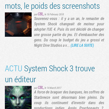
mots, le poids des screenshots
CBL
,
par
le 16 February 2018
Souvenez-vous : il y a un an, le remaster de
System Shock changeait de moteur pour
ge suivante
adopter l'UE 4. Puis ils ont décidé de changer
une grosse partie du jeu. Et d'embaucher des
gens. Du coup le budget du jeu a grossi et
Night Dive Studios a v...
(LIRE LA SUITE)
ACTU
System Shock 3 trouve
un éditeur
CBL
,
par
le 14 March 2017
A force de braquer des banques, les coffres de
Starbreeze sont désormais bien pleins. Du
coup ils continuent d'investir dans des
productions indies. Après Psychonauts 2,