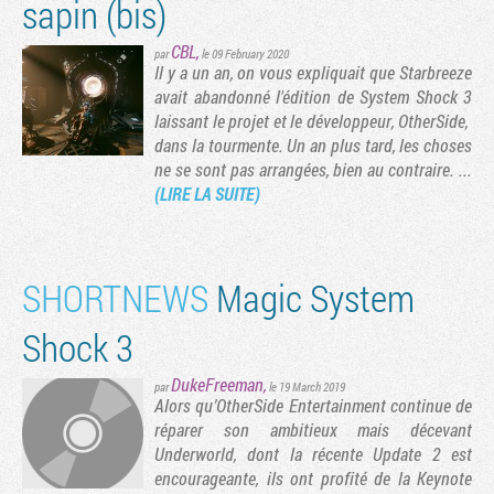
sapin (bis)
CBL
,
par
le 09 February 2020
Il y a un an, on vous expliquait que Starbreeze
avait abandonné l'édition de System Shock 3
laissant le projet et le développeur, OtherSide,
dans la tourmente. Un an plus tard, les choses
ne se sont pas arrangées, bien au contraire. ...
(LIRE LA SUITE)
SHORTNEWS
Magic System
Shock 3
DukeFreeman
,
par
le 19 March 2019
Alors qu’OtherSide Entertainment continue de
réparer son ambitieux mais décevant
Underworld, dont la récente Update 2 est
encourageante, ils ont profité de la Keynote