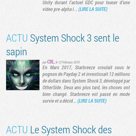
Unity durant l’actuel GDC pour teaser d’une
video pre-alpha i...
(LIRE LA SUITE)
ACTU
System Shock 3 sent le
sapin
CBL
,
par
le 12 February 2019
En Mars 2017, Starbreeze croulait sous le
pognon de Payday 2 et investissait 12 millions
de dollars dans System Shock 3, développé par
OtherSide. Deux ans plus tard, les choses ont
bien changé. Starbreeze est passé en mode
survie et a décid...
(LIRE LA SUITE)
ACTU
Le System Shock des