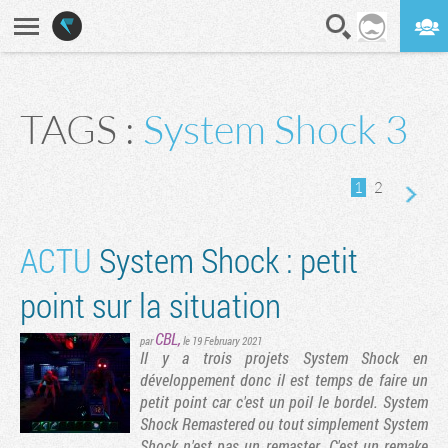
En direct
Digest
TAGS :
System Shock 3
ge suivante
1
2
ACTU
System Shock : petit
point sur la situation
CBL
,
par
le 19 February 2021
Il y a trois projets System Shock en
développement donc il est temps de faire un
petit point car c'est un poil le bordel. System
Shock Remastered ou tout simplement System
Shock n'est pas un remaster. C'est un remake