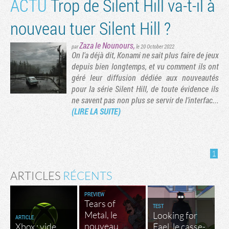
ACTU
Trop de Silent Hill va-t-il à
nouveau tuer Silent Hill ?
Zaza le Nounours
,
par
le 20 October 2022
On l'a déjà dit, Konami ne sait plus faire de jeux
depuis bien longtemps, et vu comment ils ont
géré leur diffusion dédiée aux nouveautés
pour la série Silent Hill, de toute évidence ils
ne savent pas non plus se servir de l'interfac...
(LIRE LA SUITE)
1
ARTICLES
RÉCENTS
PREVIEW
Tears of
TEST
Metal, le
Looking for
ARTICLE
nouveau
Xbox : vide
Fael, le casse-