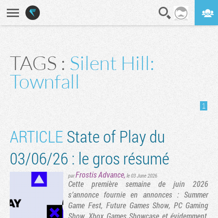
En direct
Digest
TAGS :
Silent Hill:
Townfall
1
ARTICLE
State of Play du
03/06/26 : le gros résumé
Frostis Advance
,
par
le 03 June 2026
Cette première semaine de juin 2026
s’annonce fournie en annonces : Summer
Game Fest, Future Games Show, PC Gaming
Show, Xbox Games Showcase et évidemment,