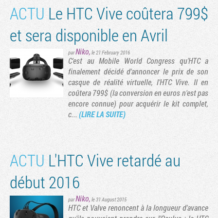
ACTU
Le HTC Vive coûtera 799$
et sera disponible en Avril
Niko
,
par
le 21 February 2016
C'est au Mobile World Congress qu'HTC a
finalement décidé d'annoncer le prix de son
casque de réalité virtuelle, l'HTC Vive. Il en
coûtera 799$ (la conversion en euros n'est pas
encore connue) pour acquérir le kit complet,
c...
(LIRE LA SUITE)
ACTU
L'HTC Vive retardé au
début 2016
Niko
,
par
le 31 August 2015
HTC et Valve renoncent à la longueur d'avance