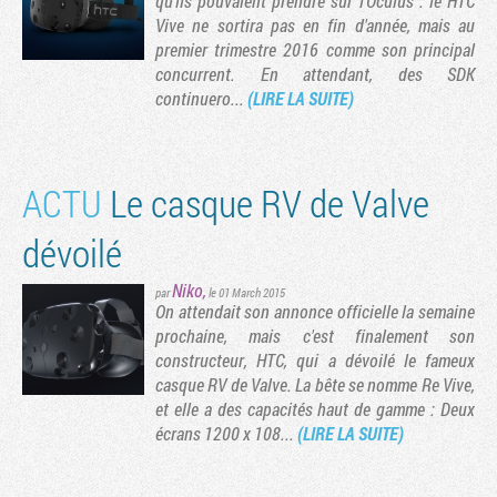
qu'ils pouvaient prendre sur l'Oculus : le HTC
Vive ne sortira pas en fin d'année, mais au
premier trimestre 2016 comme son principal
concurrent. En attendant, des SDK
continuero...
(LIRE LA SUITE)
ACTU
Le casque RV de Valve
dévoilé
Niko
,
par
le 01 March 2015
On attendait son annonce officielle la semaine
prochaine, mais c'est finalement son
constructeur, HTC, qui a dévoilé le fameux
casque RV de Valve. La bête se nomme Re Vive,
et elle a des capacités haut de gamme : Deux
écrans 1200 x 108...
(LIRE LA SUITE)