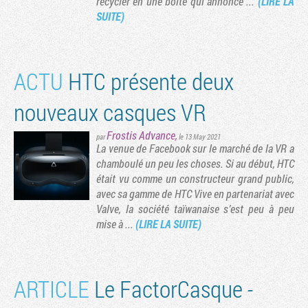
recycler en une boite qui annonce ...
(LIRE LA
SUITE)
ACTU
HTC présente deux
nouveaux casques VR
Frostis Advance
,
par
le 13 May 2021
La venue de Facebook sur le marché de la VR a
chamboulé un peu les choses. Si au début, HTC
était vu comme un constructeur grand public,
Tribune
avec sa gamme de HTC Vive en partenariat avec
Valve, la société taïwanaise s’est peu à peu
mise à ...
(LIRE LA SUITE)
ARTICLE
Le FactorCasque -