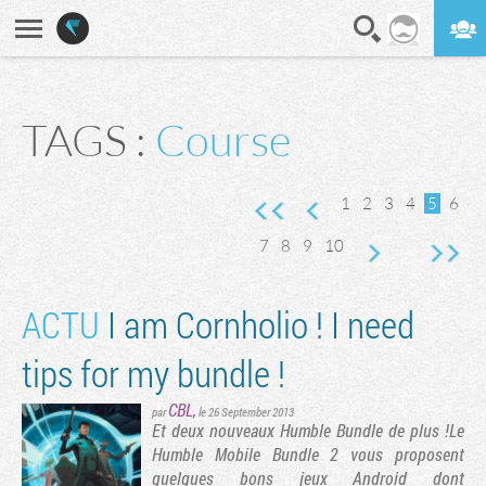
En direct
Digest
TAGS :
Course
nte
vante
rnière page
1
2
3
4
5
6
7
8
9
10
ACTU
I am Cornholio ! I need
tips for my bundle !
CBL
,
par
le 26 September 2013
Et deux nouveaux Humble Bundle de plus !Le
Humble Mobile Bundle 2 vous proposent
quelques bons jeux Android dont