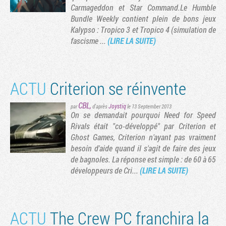
Carmageddon et Star Command.Le Humble
Bundle Weekly contient plein de bons jeux
Kalypso : Tropico 3 et Tropico 4 (simulation de
fascisme ...
(LIRE LA SUITE)
ACTU
Criterion se réinvente
CBL
,
Joystiq
par
d'après
le 13 September 2013
On se demandait pourquoi Need for Speed
Rivals était "co-développé" par Criterion et
Ghost Games, Criterion n'ayant pas vraiment
Tribune
besoin d'aide quand il s'agit de faire des jeux
de bagnoles. La réponse est simple : de 60 à 65
développeurs de Cri...
(LIRE LA SUITE)
ACTU
The Crew PC franchira la