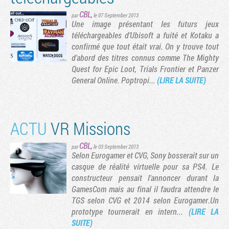
CBL
,
par
le 07 September 2013
Une image présentant les futurs jeux
téléchargeables d'Ubisoft a fuité et Kotaku a
confirmé que tout était vrai. On y trouve tout
vante
rnière page
d'abord des titres connus comme The Mighty
Quest for Epic Loot, Trials Frontier et Panzer
General Online. Poptropi...
(LIRE LA SUITE)
ACTU
VR Missions
CBL
,
par
le 03 September 2013
Selon Eurogamer et CVG, Sony bosserait sur un
casque de réalité virtuelle pour sa PS4. Le
constructeur pensait l'annoncer durant la
GamesCom mais au final il faudra attendre le
TGS selon CVG et 2014 selon Eurogamer.Un
prototype tournerait en intern...
(LIRE LA
SUITE)