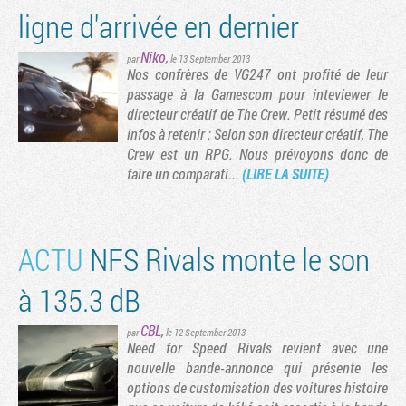
ligne d'arrivée en dernier
Niko
,
par
le 13 September 2013
Nos confrères de VG247 ont profité de leur
passage à la Gamescom pour inteviewer le
directeur créatif de The Crew. Petit résumé des
infos à retenir : Selon son directeur créatif, The
Crew est un RPG. Nous prévoyons donc de
faire un comparati...
(LIRE LA SUITE)
ACTU
NFS Rivals monte le son
à 135.3 dB
CBL
,
par
le 12 September 2013
Need for Speed Rivals revient avec une
nouvelle bande-annonce qui présente les
options de customisation des voitures histoire