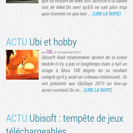
que sa voiture de kéké soit assortie à la bande
son de kéké.On sent qu'EA ne sait plus trop
quoi inventer vu que leur ...
(LIRE LA SUITE)
ACTU
Ubi et hobby
CBL
,
par
le 10 September 2013
Ubisoft était relativement absent de la scène
mobile il n'y a pas si longtemps mais a fait un
virage à Xbox 180 degrés en se rendant
compte qu'il y avait un créneau intéressant. Ils
ont présenté aux UbiDays 2013 un line-up
assez costaud.On co...
(LIRE LA SUITE)
ACTU
Ubisoft : tempête de jeux
téléchargeables