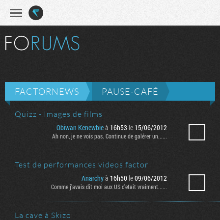
Recherche
FACTORNEWS
PAUSE-CAFÉ
Quizz - Images de films
Obiwan Kenewbie
à
16h53
le
15/06/2012
Ah non, je ne vois pas. Continue de galérer un......
Test de performances videos.factor
Anarchy
à
16h50
le
09/06/2012
Comme j'avais dit moi aux US c'etait vraiment......
La cave à Skizo