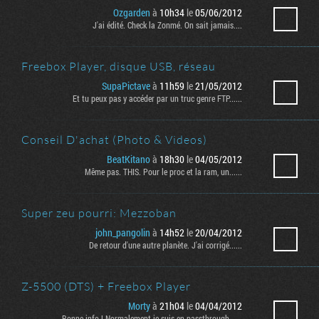
Ozgarden
à
10h34
le
05/06/2012
J'ai édité. Check la Zonmé. On sait jamais....
Freebox Player, disque USB, réseau
SupaPictave
à
11h59
le
21/05/2012
Et tu peux pas y accéder par un truc genre FTP......
Conseil D'achat (Photo & Videos)
BeatKitano
à
18h30
le
04/05/2012
Même pas. THIS. Pour le proc et la ram, un......
Super zeu pourri: Mezzoban
john_pangolin
à
14h52
le
20/04/2012
De retour d'une autre planète. J'ai corrigé......
Z-5500 (DTS) + Freebox Player
Morty
à
21h04
le
04/04/2012
Bonne info ! Normalement je suis en passthrough......