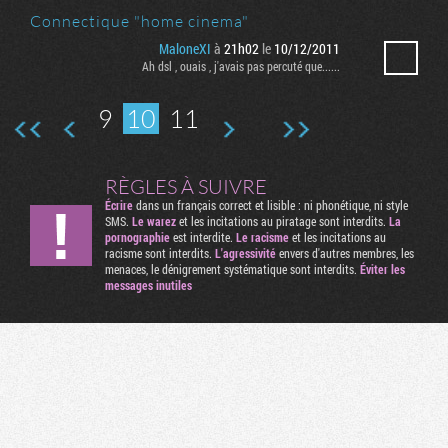
Connectique "home cinema"
MaloneXI
à
21h02
le
10/12/2011
Ah dsl , ouais , j'avais pas percuté que......
9
10
11
RÈGLES À SUIVRE
Écrire
dans un français correct et lisible : ni phonétique, ni style
SMS.
Le warez
et les incitations au piratage sont interdits.
La
pornographie
est interdite.
Le racisme
et les incitations au
racisme sont interdits.
L'agressivité
envers d'autres membres, les
menaces, le dénigrement systématique sont interdits.
Éviter les
messages inutiles