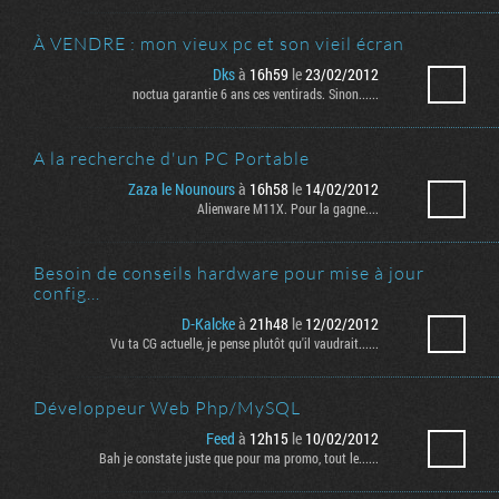
À VENDRE : mon vieux pc et son vieil écran
te
e page
Dks
à
16h59
le
23/02/2012
noctua garantie 6 ans ces ventirads. Sinon......
A la recherche d'un PC Portable
Zaza le Nounours
à
16h58
le
14/02/2012
Alienware M11X. Pour la gagne....
Besoin de conseils hardware pour mise à jour
config...
D-Kalcke
à
21h48
le
12/02/2012
Vu ta CG actuelle, je pense plutôt qu'il vaudrait......
Développeur Web Php/MySQL
Feed
à
12h15
le
10/02/2012
Bah je constate juste que pour ma promo, tout le......