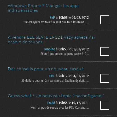
Windows Phone 7 Mango : les apps
indispensables
ZeP
à
10h08
le
09/02/2012
BulletAsylum est très fun sauf que tout les items......
À vendre EEE SLATE EP121 Vazy achète j'ai
besoin de thunes !
Tonolito
à
08h53
le
05/01/2012
Et en franc suisse, ca peut passer? :D...
Des conseils pour un nouveau casque
CBL
à
20h12
le
04/01/2012
20 dollars pour un 2m sans micro. Skullcandy doit......
Guess what ? Un nouveau topic "maconfigamoi"
Fwdd
à
19h55
le
19/12/2011
Non, j'ai pas de soucis avec les PSU Corsair......