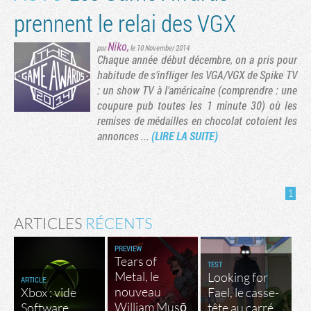
prennent le relai des VGX
Niko
,
par
le 10 November 2014
Chaque année début décembre, on a pris pour
habitude de s'infliger les VGA/VGX de Spike TV
: un show TV à l'américaine (comprendre : une
coupure pub toutes les 1 minute 30) où les
remises de médailles en chocolat cotoient les
annonces ...
(LIRE LA SUITE)
1
ARTICLES
RÉCENTS
PREVIEW
Tears of
TEST
Metal, le
Looking for
ARTICLE
nouveau
Xbox : vide
Fael, le casse-
William Musō
Software
tête au carré