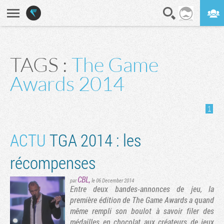
En direct
Digest
TAGS :
The Game
Awards 2014
1
ACTU
TGA 2014 : les
récompenses
CBL
,
par
le 06 December 2014
Entre deux bandes-annonces de jeu, la
première édition de The Game Awards a quand
même rempli son boulot à savoir filer des
médailles en chocolat aux créateurs de jeux