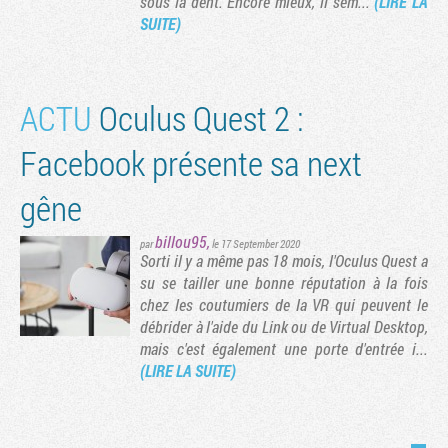
sous la dent. Encore mieux, il sem...
(LIRE LA
SUITE)
ACTU
Oculus Quest 2 :
Facebook présente sa next
gêne
billou95
,
par
le 17 September 2020
Sorti il y a même pas 18 mois, l'Oculus Quest a
Tribune
su se tailler une bonne réputation à la fois
chez les coutumiers de la VR qui peuvent le
débrider à l'aide du Link ou de Virtual Desktop,
mais c'est également une porte d'entrée i...
(LIRE LA SUITE)