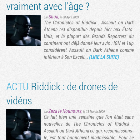
vraiment avec l'âge ?
Shua
,
par
le 08 April 2009
The Chronicles of Riddick : Assault on Dark
Athena est disponible depuis hier aux États-
Unis, et la plupart des Grands Reporters du
continent ont déjà donné leur avis : IGN et 1up
considèrent Assault on Dark Athena comme
inférieur à Son Excell...
(LIRE LA SUITE)
ACTU
Riddick : de drones de
vidéos
Zaza le Nounours
,
par
le 18 March 2009
Ca fait bien une semaine que l'on était sans
nouvelles de The Chronicles of Riddick :
Assault on Dark Athena ce qui, reconnaissons-
le, est tout bonnement inadmissible. Pour se