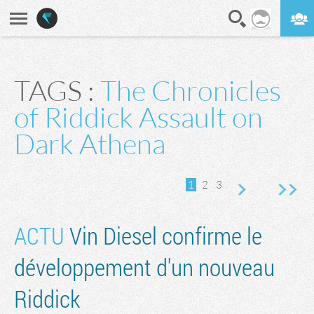
En direct
Digest
TAGS :
The Chronicles
of Riddick Assault on
vante
rnière page
Dark Athena
1
2
3
ACTU
Vin Diesel confirme le
développement d'un nouveau
Riddick