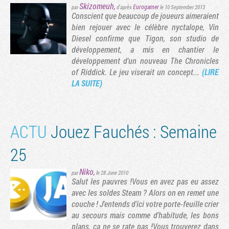
Skizomeuh
,
Eurogamer
par
d'après
le 10 September 2013
Conscient que beaucoup de joueurs aimeraient
bien rejouer avec le célèbre nyctalope, Vin
Diesel confirme que Tigon, son studio de
développement, a mis en chantier le
développement d'un nouveau The Chronicles
of Riddick. Le jeu viserait un concept...
(LIRE
LA SUITE)
ACTU
Jouez Fauchés : Semaine
Tribune
25
Niko
,
par
le 28 June 2010
Salut les pauvres !Vous en avez pas eu assez
avec les soldes Steam ? Alors on en remet une
couche ! J'entends d'ici votre porte-feuille crier
au secours mais comme d'habitude, les bons
plans, ça ne se rate pas !Vous trouverez dans