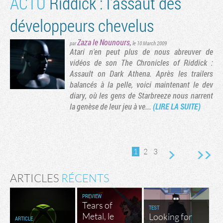
ACTU
Riddick : l'assaut des
développeurs chevelus
Zaza le Nounours
,
par
le 10 March 2009
Atari n'en peut plus de nous abreuver de
vidéos de son The Chronicles of Riddick :
Assault on Dark Athena. Après les trailers
balancés à la pelle, voici maintenant le dev
diary, où les gens de Starbreeze nous narrent
la genèse de leur jeu à ve...
(LIRE LA SUITE)
1
2
3
ARTICLES
RÉCENTS
PREVIEW
Tears of
TEST
Metal, le
Looking for
ARTICLE