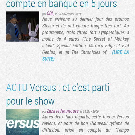
compte en banque en 5 jours
CBL
,
par
le 30 November 2009
Nous arrivons au dernier jour des promos
Steam et ils ont encore frappé très fort. Au
programme, trois titres fort sympathiques à
moins de 4 euros (The Secret of Monkey
Island: Special Edition, Mirror's Edge et Evil
Genius) et un The Chronicles of...
(LIRE LA
SUITE)
ACTU
Versus : et c'est parti
pour le show
Zaza le Nounours
,
par
le 06 May 2009
Après deux faux départs, cette fois-ci Versus
revient, et pour de bon !Nouveau rythme de
diffusion, prise en compte du "Temps