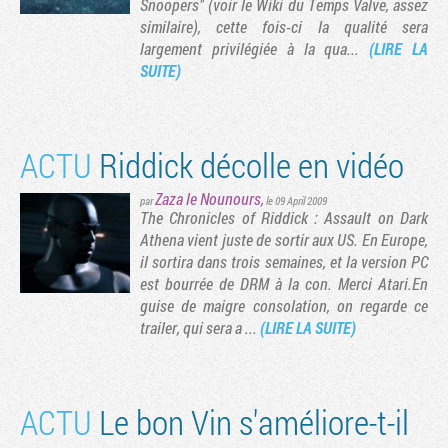
Snoopers" (voir le Wiki du Temps Valve, assez
similaire), cette fois-ci la qualité sera
largement privilégiée à la qua...
(LIRE LA
SUITE)
ACTU
Riddick décolle en vidéo
Zaza le Nounours
,
par
le 09 April 2009
The Chronicles of Riddick : Assault on Dark
vante
rnière page
Athena vient juste de sortir aux US. En Europe,
il sortira dans trois semaines, et la version PC
est bourrée de DRM à la con. Merci Atari.En
guise de maigre consolation, on regarde ce
trailer, qui sera a ...
(LIRE LA SUITE)
ACTU
Le bon Vin s'améliore-t-il