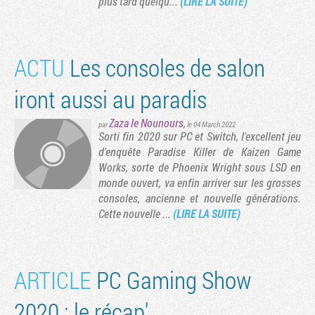
plus tard quelqu...
(LIRE LA SUITE)
ACTU
Les consoles de salon
iront aussi au paradis
Zaza le Nounours
,
par
le 04 March 2022
Sorti fin 2020 sur PC et Switch, l'excellent jeu
d'enquête Paradise Killer de Kaizen Game
Works, sorte de Phoenix Wright sous LSD en
monde ouvert, va enfin arriver sur les grosses
Tribune
consoles, ancienne et nouvelle générations.
Cette nouvelle ...
(LIRE LA SUITE)
ARTICLE
PC Gaming Show
2020 : le récap'