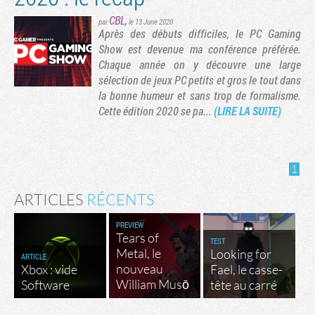
CBL
,
par
le 13 June 2020
Après des débuts difficiles, le PC Gaming
Show est devenue ma conférence préférée.
Chaque année on y découvre une large
sélection de jeux PC petits et gros le tout dans
la bonne humeur et sans trop de formalisme.
Cette édition 2020 se pa...
(LIRE LA SUITE)
1
ARTICLES
RÉCENTS
PREVIEW
Tears of
TEST
Metal, le
Looking for
ARTICLE
nouveau
Xbox : vide
Fael, le casse-
William Musō
Software
tête au carré
Factornews