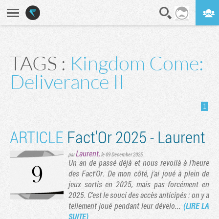
En direct
Digest
TAGS :
Kingdom Come:
Deliverance II
1
ARTICLE
Fact'Or 2025 - Laurent
Laurent
,
par
le 09 December 2025
Un an de passé déjà et nous revoilà à l'heure
des Fact'Or. De mon côté, j'ai joué à plein de
jeux sortis en 2025, mais pas forcément en
2025. C'est le souci des accès anticipés : on y a
tellement joué pendant leur dévelo...
(LIRE LA
SUITE)