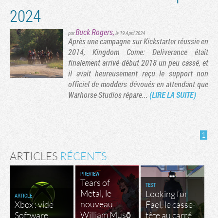
2024
Buck Rogers
,
par
le 19 April 2024
Après une campagne sur Kickstarter réussie en
2014, Kingdom Come: Deliverance était
finalement arrivé début 2018 un peu cassé, et
il avait heureusement reçu le support non
officiel de modders dévoués en attendant que
Warhorse Studios répare...
(LIRE LA SUITE)
1
ARTICLES
RÉCENTS
PREVIEW
Tears of
TEST
Metal, le
Looking for
ARTICLE
nouveau
Xbox : vide
Fael, le casse-
William Musō
Software
tête au carré