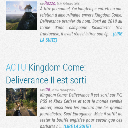
Rozzo
,
par
le 24 February 2025
À titre personnel, j’ai longtemps entretenu une
relation d’amour/haine envers Kingdom Come:
Deliverance premier du nom. Sorti en 2018 au
terme d’une campagne Kickstarter très
fructueuse, il avait réussi à tirer son ép...
(LIRE
LA SUITE)
ACTU
Kingdom Come:
Deliverance II est sorti
CBL
,
par
le 05 February 2025
Kingdom Come: Deliverance II est sorti sur PC,
PS5 et Xbox Cerises et tout le monde semble
adorer, aussi bien les joueurs que les grands
journalistes. Sauf Eurogamer. Mais il suffit de
tester la bouffe anglaise pour savoir que ces
barbares n'...
(LIRE LA SUITE)