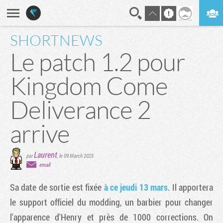
SHORTNEWS
En direct
Digest
Le patch 1.2 pour
Kingdom Come
Deliverance 2
arrive
Laurent
par
,
le 09 March 2025
email
Sa date de sortie est fixée
à ce jeudi 13 mars
. Il apportera
le support officiel du modding, un barbier pour changer
l'apparence d'Henry et près de 1000 corrections. On