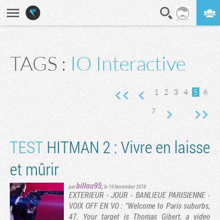
En direct
Digest
TAGS :
IO Interactive
nte
vante
rnière page
1
2
3
4
5
6
7
TEST
HITMAN 2 : Vivre en laisse
et mûrir
billou95
,
par
le 19 November 2018
EXTERIEUR - JOUR - BANLIEUE PARISIENNE -
VOIX OFF EN VO : "Welcome to Paris suburbs,
47. Your target is Thomas Gibert, a video