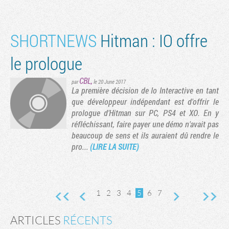
SHORTNEWS
Hitman : IO offre
le prologue
CBL
,
par
le 20 June 2017
La première décision de Io Interactive en tant
que développeur indépendant est d'offrir le
prologue d'Hitman sur PC, PS4 et XO. En y
réfléchissant, faire payer une démo n'avait pas
beaucoup de sens et ils auraient dû rendre le
pro...
(LIRE LA SUITE)
1
2
3
4
5
6
7
ARTICLES
RÉCENTS