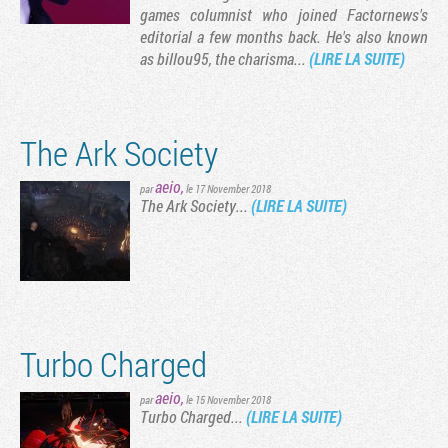
games columnist who joined Factornews's
editorial a few months back. He's also known
as billou95, the charisma...
(LIRE LA SUITE)
The Ark Society
aeio
,
par
le 17 November 2018
The Ark Society...
(LIRE LA SUITE)
Tribune
Turbo Charged
aeio
,
par
le 15 November 2018
Turbo Charged...
(LIRE LA SUITE)