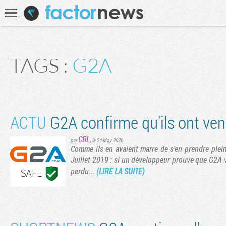
Communauté
Recherche
TAGS :
G2A
ACTU
G2A confirme qu'ils ont ven
CBL
,
par
le 24 May 2020
Comme ils en avaient marre de s'en prendre plein
Juillet 2019 : si un développeur prouve que G2A v
perdu...
(LIRE LA SUITE)