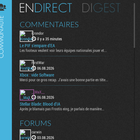
Digest
COMMENTAIRES
Krondor
il y a 35 minutes
Le PIF s'empare d'EA
Les footeux veulent voir leurs équipes nationales jouer et...
FirstWar
06.08.2026
Xbox : vide Software
Merci pour ce gros recap. J’avais une bonne partie en tête...
__MaX__
06.08.2026
Stellar Blade: Blood d'IA
Après je blamais pas Frostis eing, je parlais de manière...
FORUMS
carwin
03.08.2026