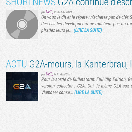
SHORTNEWS
G2A continue d'esc
CBL
,
par
le 06 July 2019
On vous le dit et le répète : n'achetez pas de clé
des cas les développeurs ne touchent pas un r
piratiez leurs je...
(LIRE LA SUITE)
ACTU
G2A-mours, la Kanterbrau, 
CBL
,
par
le 11 April 2017
Pour la sortie de Bulletstorm: Full Clip Edition, G
version collector : G2A. Oui, le même G2A aux c
Vlambeer conse...
(LIRE LA SUITE)