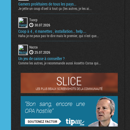
Gamers prolétaires de tous les pays...
Je jette un coup d'oeil à tout ça (les autres, je les ai...
Tuorp
30.07.2026
Coop à 4 , 4 manettes , installation... help....
Haha je ne peux pas te dire mais le premier, qui n'est que...
Nazca
25.07.2026
Un jeu de caisse à conseiller ?
Comme les autres, je recommande aussi Assetto Corsa qui...
SLICE
LES PLUS BEAUX SCREENSHOTS DE LA COMMUNAUTÉ