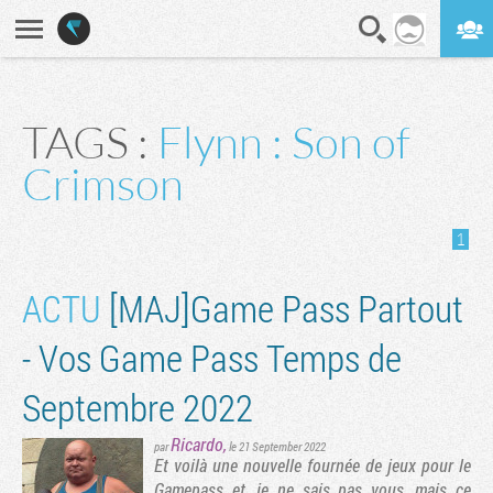
En direct
Digest
TAGS :
Flynn : Son of
Crimson
1
ACTU
[MAJ]Game Pass Partout
- Vos Game Pass Temps de
Septembre 2022
Ricardo
,
par
le 21 September 2022
Et voilà une nouvelle fournée de jeux pour le
Gamepass et, je ne sais pas vous, mais ce