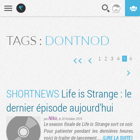
En direct
Digest
TAGS :
DONTNOD
nte
ge suivante
1
2
3
4
5
6
SHORTNEWS
Life is Strange : le
dernier épisode aujourd'hui
Niko
,
par
le 20 October 2015
Le season finale de Life is Strange sort ce soir.
Pour patienter pendant les dernières heures,
voici le trailer de lancement....
(LIRE LA SUITE)