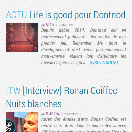
ACTU
Life is good pour Dontnod
Niko
,
par
le 18 May 2015
Depuis début 2014, Dontnod est en
redressement judiciaire : les ventes de leur
premier jeu, Remember Me, dont le
développement s'est révélé particulièrement
mouvementé, étaient loin d'atteindre les
niveaux espérés ce qui a...
(LIRE LA SUITE)
ITW
[Interview] Ronan Coiffec -
Nuits blanches
K.Mizol
,
par
le 20 March 2015
Après des études d'arts, Ronan Coiffec est
rentré chez Atari dans le milieu des années
ge suivante
2000 pour travailler sur le cinquième Alone in