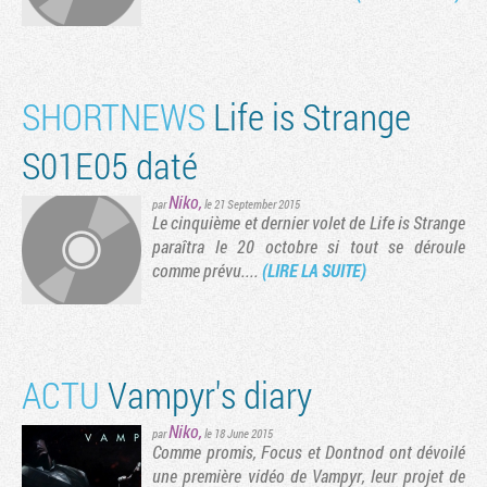
SHORTNEWS
Life is Strange
S01E05 daté
Niko
,
par
le 21 September 2015
Le cinquième et dernier volet de Life is Strange
paraîtra le 20 octobre si tout se déroule
comme prévu....
(LIRE LA SUITE)
Tribune
ACTU
Vampyr's diary
Niko
,
par
le 18 June 2015
Comme promis, Focus et Dontnod ont dévoilé
une première vidéo de Vampyr, leur projet de