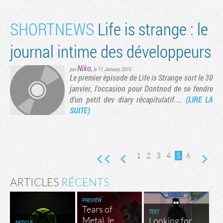
SHORTNEWS
Life is strange : le
journal intime des développeurs
Niko
,
par
le 11 January 2015
Le premier épisode de Life is Strange sort le 30
janvier, l'occasion pour Dontnod de se fendre
d'un petit dev diary récapitulatif....
(LIRE LA
SUITE)
1
2
3
4
5
6
ARTICLES
RÉCENTS
PREVIEW
Tears of
TEST
Metal, le
Looking for
ARTICLE