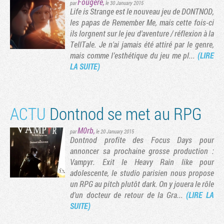
Fougère
,
par
le 30 January 2015
Life is Strange est le nouveau jeu de DONTNOD,
les papas de Remember Me, mais cette fois-ci
ils lorgnent sur le jeu d'aventure / réflexion à la
TellTale. Je n'ai jamais été attiré par le genre,
mais comme l’esthétique du jeu me pl...
(LIRE
LA SUITE)
ACTU
Dontnod se met au RPG
M0rb
,
par
le 20 January 2015
Dontnod profite des Focus Days pour
annoncer sa prochaine grosse production :
Vampyr. Exit le Heavy Rain like pour
adolescente, le studio parisien nous propose
un RPG au pitch plutôt dark. On y jouera le rôle
d'un docteur de retour de la Gra...
(LIRE LA
SUITE)