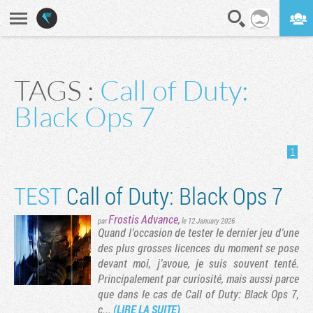
En direct
Digest
TAGS :
Call of Duty:
Black Ops 7
1
TEST
Call of Duty: Black Ops 7
Frostis Advance
,
par
le 12 January 2026
Quand l’occasion de tester le dernier jeu d’une
des plus grosses licences du moment se pose
devant moi, j’avoue, je suis souvent tenté.
Principalement par curiosité, mais aussi parce
que dans le cas de Call of Duty: Black Ops 7,
c...
(LIRE LA SUITE)