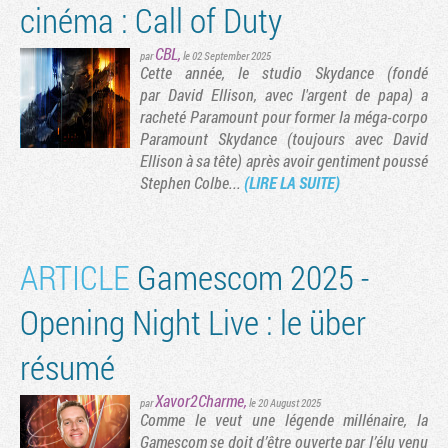
cinéma : Call of Duty
CBL
,
par
le 02 September 2025
Cette année, le studio Skydance (fondé
par David Ellison, avec l'argent de papa) a
racheté Paramount pour former la méga-corpo
Paramount Skydance (toujours avec David
Ellison à sa tête) après avoir gentiment poussé
Stephen Colbe...
(LIRE LA SUITE)
ARTICLE
Gamescom 2025 -
Opening Night Live : le über
résumé
Xavor2Charme
,
par
le 20 August 2025
Comme le veut une légende millénaire, la
Gamescom se doit d’être ouverte par l’élu venu