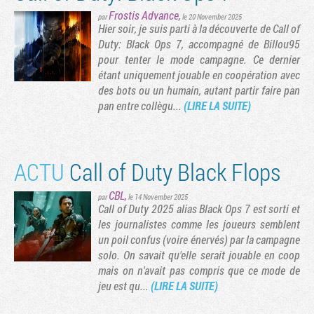
Frostis Advance
,
par
le 20 November 2025
Hier soir, je suis parti à la découverte de Call of
Duty: Black Ops 7, accompagné de Billou95
pour tenter le mode campagne. Ce dernier
étant uniquement jouable en coopération avec
des bots ou un humain, autant partir faire pan
pan entre collègu...
(LIRE LA SUITE)
ACTU
Call of Duty Black Flops
CBL
,
par
le 14 November 2025
Call of Duty 2025 alias Black Ops 7 est sorti et
les journalistes comme les joueurs semblent
un poil confus (voire énervés) par la campagne
solo. On savait qu'elle serait jouable en coop
mais on n'avait pas compris que ce mode de
jeu est qu...
(LIRE LA SUITE)