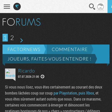
En direct
Diges
1
2
FACTORNEWS
COMMENTAIRE
JOUEURS, FAITES-VOUS ENTENDRE !
Ricardo
07.07.2026 21:00
Si vous nous lisez, vous êtes certainement au courant des deux
bombes lâchées coup sur coup
par Playstation
,
puis Xbox
, et
vous êtes sûrement autant outrés que nous. Dans ce marasme,
certaines voix commencent à émerger et dénoncent les
pratiques honteuses de nos « chers » constructeurs / éditeurs.