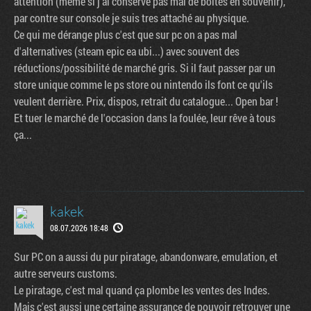
attention (même si j'ai conservé pas mal de boites en souvenir),
par contre sur console je suis tres attaché au physique.
Ce qui me dérange plus c'est que sur pc on a pas mal
d'alternatives (steam epic ea ubi...) avec souvent des
réductions/possibilité de marché gris. Si il faut passer par un
store unique comme le ps store ou nintendo ils font ce qu'ils
veulent derrière. Prix, dispos, retrait du catalogue... Open bar !
Et tuer le marché de l'occasion dans la foulée, leur rêve à tous
ça...
kakek
08.07.2026 18:48
Sur PC on a aussi du pur piratage, abandonware, emulation, et
autre serveurs customs.
Le piratage, c'est mal quand ça plombe les ventes des Indes.
Mais c'est aussi une certaine assurance de pouvoir retrouver une