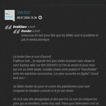
Vector
08.07.2026 15:36
BeatKitano
a écrit :
Krondor
a écrit :
beaucoup de mot pour dire que les DRMs sont le problème et
pas le media physique
ça tombe bien je suis d'accord.
D'ailleurs heh... la majorité des jeux steam tournent sans steam et
sont 'backup-able' sur des DISQUES (si t'en as envie) et pour ceux
qui ont un DRM steam, installer steam reste gratuit et "transferable"
entre tes machines successives. Les jeux consoles en digital ? Good
luck son !
Va falloir étudier les pour et contre des plateformes pour oser
comparer la situation console vs le pc sur steam.
Ah et je vais être désagréable et dire que t'es un con de critiquer les
gens qui se réveillent, certes trop tard. Parce que l'alternative c'est se