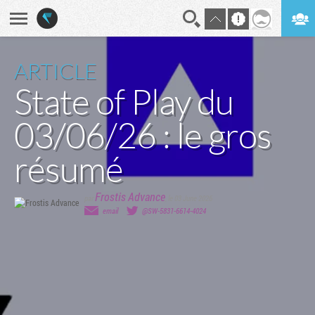
En direct
Digest
ARTICLE
State of Play du
03/06/26 : le gros
résumé
Frostis Advance
par
,
le 03 June 2026
email
@SW-5831-6614-4024