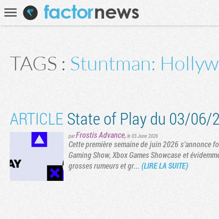
Communauté
Recherche
TAGS :
Stuntman: Holly
ARTICLE
State of Play du 03/06/2
Frostis Advance
,
par
le 03 June 2026
Cette première semaine de juin 2026 s’annonce 
Gaming Show, Xbox Games Showcase et évidemment, 
grosses rumeurs et gr...
(LIRE LA SUITE)