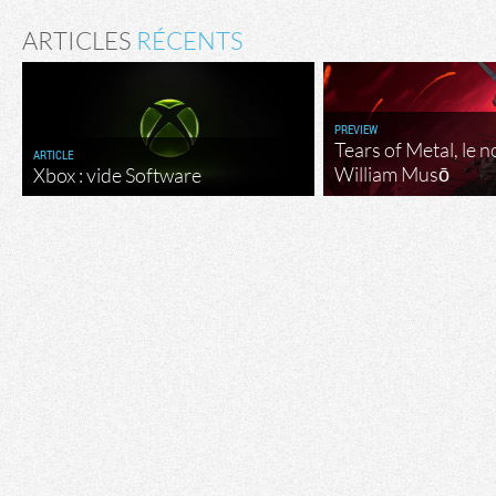
ARTICLES
RÉCENTS
PREVIEW
Tears of Metal, le 
ARTICLE
William Musō
Xbox : vide Software
Flux RSS