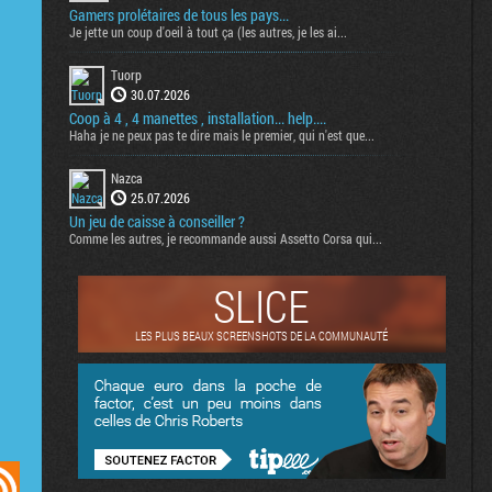
Gamers prolétaires de tous les pays...
Je jette un coup d'oeil à tout ça (les autres, je les ai...
Tuorp
30.07.2026
Coop à 4 , 4 manettes , installation... help....
Haha je ne peux pas te dire mais le premier, qui n'est que...
Nazca
25.07.2026
Un jeu de caisse à conseiller ?
Comme les autres, je recommande aussi Assetto Corsa qui...
SLICE
LES PLUS BEAUX SCREENSHOTS DE LA COMMUNAUTÉ