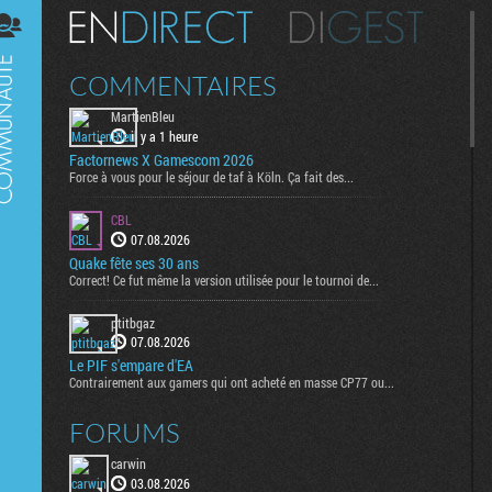
Digest
COMMENTAIRES
MartienBleu
il y a 1 heure
Factornews X Gamescom 2026
Force à vous pour le séjour de taf à Köln. Ça fait des...
CBL
07.08.2026
Quake fête ses 30 ans
Correct! Ce fut même la version utilisée pour le tournoi de...
ptitbgaz
07.08.2026
Le PIF s'empare d'EA
Contrairement aux gamers qui ont acheté en masse CP77 ou...
FORUMS
carwin
03.08.2026