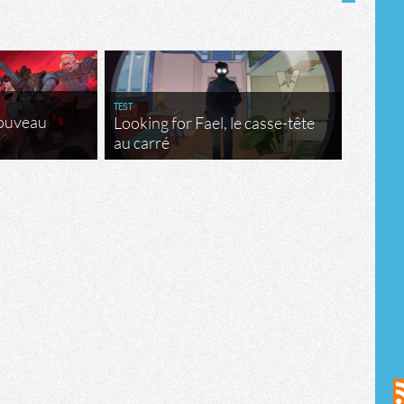
TEST
nouveau
Looking for Fael, le casse-tête
au carré