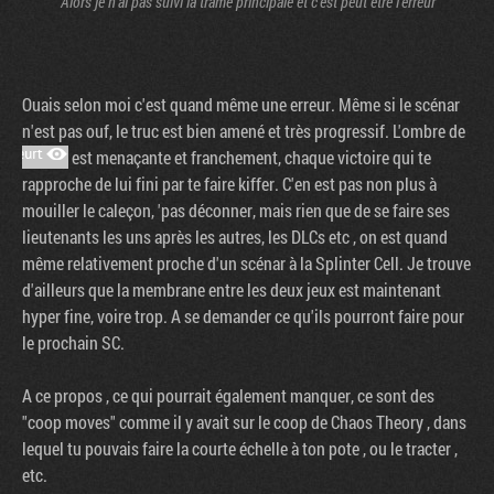
Alors je n'ai pas suivi la trame principale et c'est peut être l'erreur
Ouais selon moi c'est quand même une erreur. Même si le scénar
n'est pas ouf, le truc est bien amené et très progressif. L'ombre de
est menaçante et franchement, chaque victoire qui te
rapproche de lui fini par te faire kiffer. C'en est pas non plus à
mouiller le caleçon, 'pas déconner, mais rien que de se faire ses
lieutenants les uns après les autres, les DLCs etc , on est quand
même relativement proche d'un scénar à la Splinter Cell. Je trouve
d'ailleurs que la membrane entre les deux jeux est maintenant
hyper fine, voire trop. A se demander ce qu'ils pourront faire pour
le prochain SC.
A ce propos , ce qui pourrait également manquer, ce sont des
"coop moves" comme il y avait sur le coop de Chaos Theory , dans
lequel tu pouvais faire la courte échelle à ton pote , ou le tracter ,
etc.