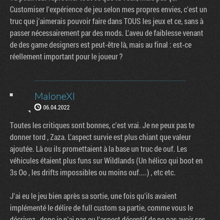
Customiser l'expérience de jeu selon mes propres envies, c'est un
truc que j'aimerais pouvoir faire dans TOUS les jeux et ce, sans à
passer nécessairement par des mods. L'aveu de faiblesse venant
de des game designers est peut-être là, mais au final : est-ce
réellement important pour le joueur ?
MaloneXI
06.04.2022
Toutes les critiques sont bonnes, c'est vrai. Je ne peux pas te
donner tord , Zaza. L'aspect survie est plus chiant que valeur
ajoutée. Là ou ils promettaient à la base un truc de ouf. Les
véhicules étaient plus funs sur Wildlands (Un hélico qui boot en
3s Oo , les drifts impossibles ou moins ouf....) , etc etc.
J'ai eu le jeu bien après sa sortie, une fois qu'ils avaient
implémenté le délire de full custom sa partie, comme vous le
décrivez , donc je n'ai pas eu l'aspect déceptif de ne pas avoir ses