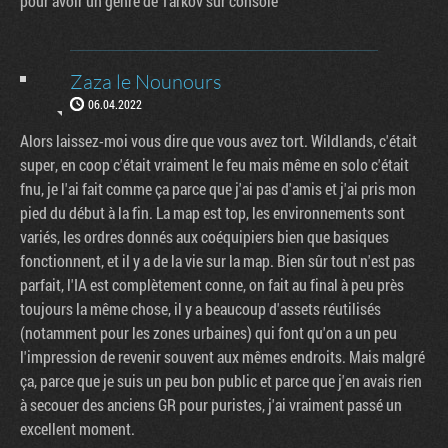
pour avoir un genre de Tarkov sur console
Zaza le Nounours
06.04.2022
Alors laissez-moi vous dire que vous avez tort. Wildlands, c'était
super, en coop c'était vraiment le feu mais même en solo c'était
fnu, je l'ai fait comme ça parce que j'ai pas d'amis et j'ai pris mon
pied du début à la fin. La map est top, les environnements sont
variés, les ordres donnés aux coéquipiers bien que basiques
fonctionnent, et il y a de la vie sur la map. Bien sûr tout n'est pas
parfait, l'IA est complètement conne, on fait au final à peu près
toujours la même chose, il y a beaucoup d'assets réutilisés
(notamment pour les zones urbaines) qui font qu'on a un peu
l'impression de revenir souvent aux mêmes endroits. Mais malgré
ça, parce que je suis un peu bon public et parce que j'en avais rien
à secouer des anciens GR pour puristes, j'ai vraiment passé un
excellent moment.