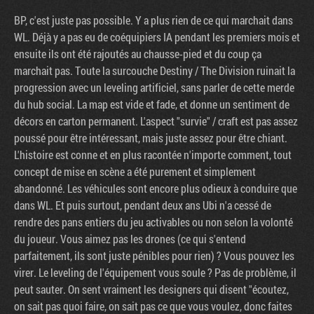
BP, c'est juste pas possible. Y a plus rien de ce qui marchait dans
WL. Déjà y a pas eu de coéquipiers IA pendant les premiers mois et
ensuite ils ont été rajoutés au chausse-pied et du coup ça
marchait pas. Toute la surcouche Destiny / The Division ruinait la
progression avec un leveling artificiel, sans parler de cette merde
du hub social. La map est vide et fade, et donne un sentiment de
décors en carton permanent. L'aspect "survie" / craft est pas assez
poussé pour être intéressant, mais juste assez pour être chiant.
L'histoire est conne et en plus racontée n'importe comment, tout
concept de mise en scène a été purement et simplement
abandonné. Les véhicules sont encore plus odieux à conduire que
dans WL. Et puis surtout, pendant deux ans Ubi n'a cessé de
rendre des pans entiers du jeu activables ou non selon la volonté
du joueur. Vous aimez pas les drones (ce qui s'entend
parfaitement, ils sont juste pénibles pour rien) ? Vous pouvez les
virer. Le leveling de l'équipement vous soule ? Pas de problème, il
peut sauter. On sent vraiment les designers qui disent "écoutez,
on sait pas quoi faire, on sait pas ce que vous voulez, donc faites