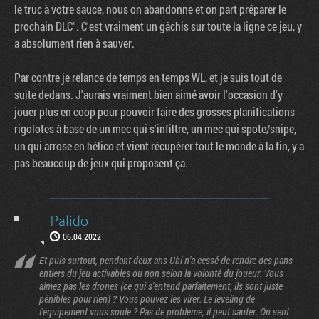
le truc à votre sauce, nous on abandonne et on part préparer le
prochain DLC". C'est vraiment un gâchis sur toute la ligne ce jeu, y
a absolument rien à sauver.
Par contre je relance de temps en temps WL, et je suis tout de
suite dedans. J'aurais vraiment bien aimé avoir l'occasion d'y
jouer plus en coop pour pouvoir faire des grosses planifications
rigolotes à base de un mec qui s'infiltre, un mec qui spote/snipe,
un qui arrose en hélico et vient récupérer tout le monde à la fin, y a
pas beaucoup de jeux qui proposent ça.
Palido
06.04.2022
Et puis surtout, pendant deux ans Ubi n'a cessé de rendre des pans
entiers du jeu activables ou non selon la volonté du joueur. Vous
aimez pas les drones (ce qui s'entend parfaitement, ils sont juste
pénibles pour rien) ? Vous pouvez les virer. Le leveling de
l'équipement vous soule ? Pas de problème, il peut sauter. On sent