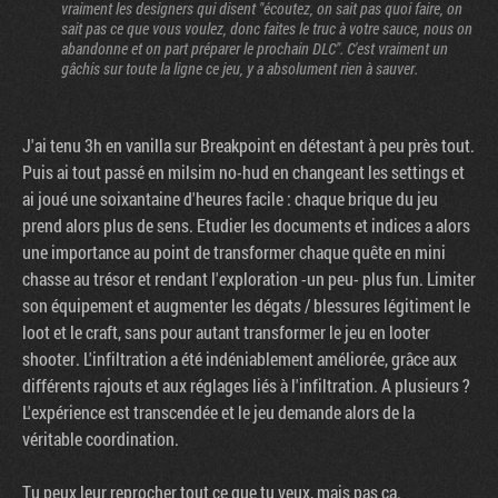
vraiment les designers qui disent "écoutez, on sait pas quoi faire, on
sait pas ce que vous voulez, donc faites le truc à votre sauce, nous on
abandonne et on part préparer le prochain DLC". C'est vraiment un
gâchis sur toute la ligne ce jeu, y a absolument rien à sauver.
J'ai tenu 3h en vanilla sur Breakpoint en détestant à peu près tout.
Puis ai tout passé en milsim no-hud en changeant les settings et
ai joué une soixantaine d'heures facile : chaque brique du jeu
prend alors plus de sens. Etudier les documents et indices a alors
une importance au point de transformer chaque quête en mini
chasse au trésor et rendant l'exploration -un peu- plus fun. Limiter
son équipement et augmenter les dégats / blessures légitiment le
loot et le craft, sans pour autant transformer le jeu en looter
shooter. L'infiltration a été indéniablement améliorée, grâce aux
différents rajouts et aux réglages liés à l'infiltration. A plusieurs ?
L'expérience est transcendée et le jeu demande alors de la
véritable coordination.
Tu peux leur reprocher tout ce que tu veux, mais pas ça.