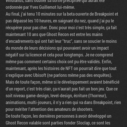
Wildlands, sans oublier sa sortie précipitée qui aurait été
ordonnée par Yves Guillemot lui-même.
Au final, j'ai tenu 10 minutes sur la beta ouverte de Breakpoint et
pas dépassé les 10 heures, en saignant du nez, quand j'ai pu le
récupérer pour pas cher. Donc pour moi c'est très simple, ça fait
maintenant 10 ans que Ghost Recon est entre les mains
d'encadrements qui ont fait leur "truc", sans se soucier le moins
du monde de leurs décisions qui pouvaient avoir un impact
négatif sur la licence et cela pour longtemps. Je ne comprend
même pas comment certains choix ont pu être validés. Enfin,
maintenant, après les histoires de NFT on pourrait dire que tout
s'explique avec Ubisoft (ne parlons même pas des enquêtes).
Mais de toute façon, même si le développement avaient bénéficié
d'un report, c'est très clair, ça n'aurait pas fait un bon jeu. Que ce
soit niveau game-design, level-design, écriture (l'horreur),
animations, multi-joueurs, il n'y a rien qui va dans Breakpoint, rien
pour mériter l'attention des amateurs de shooters.
De toute façon, les dernières personnes à avoir développé un
Ghost Recon valable sont parties fonder Sloclap, ce sont les