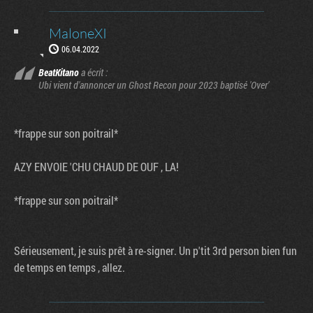
MaloneXI
06.04.2022
BeatKitano
a écrit :
Ubi vient d'annoncer un Ghost Recon pour 2023 baptisé 'Over'
*frappe sur son poitrail*
AZY ENVOIE 'CHU CHAUD DE OUF , LA!
*frappe sur son poitrail*
Sérieusement, je suis prêt à re-signer. Un p'tit 3rd person bien fun
de temps en temps , allez.