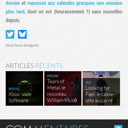
dernier
et
repoussé aux calendes grecques une semaine
plus tard
, dont on est (heureusement ?) sans nouvelles
depuis.
Ghost Recon Breakpoint
ARTICLES
RÉCENTS
PREVIEW
Tears of
TEST
Metal, le
Looking for
ARTICLE
nouveau
Xbox : vide
Fael, le casse-
William Musō
Software
tête au carré
Masquer les commentaires lus.