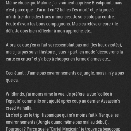
Même chose que Malone, j'ai vraiment apprécié Breakpoint, mais
c'est parce que : J'ai mit en "2 balles t'es mort" et je la joue à
m'infiltrer dans des trucs immenses. Je suis solo par contre.
Faute d'avoir les bons compagnons. Mais ca relève encore + le
défi. Je dois bien réfléchir à mon approche, etc...
Alors, ce que j'en ai fait se ressemblait pas mal (les lieux visités),
mais j'ai pas suivi l'histoire, j'suis + parti en mode "découvrons la
carte en entier" et y'a bcp à chopper en terme d'armes etc...
Ceci étant : J'aime pas environnements de jungle, mais il n'y a pas
que ca.
Wildlands, j'ai moins aimé la vue. Je préfère la vue "collée à
l'épaule" comme ils ont ajouté après coup au dernier Assassin's
creed Valhalla.
Là c'est plus le trip Hispanique qui m'a moins fait kiffer que les
environnements (Jungle quand même pas mal au début).
Pourquoi ? Parce que le "Cartel Mexicain" je trouve ca beaucoup