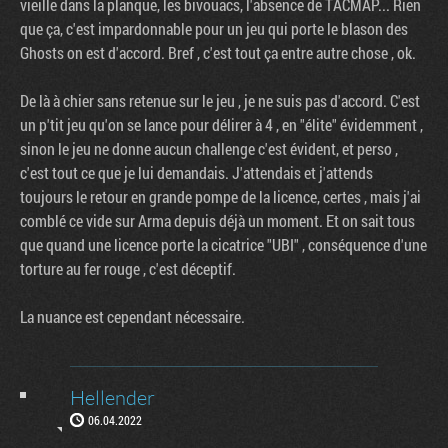
vieille dans la planque, les bivouacs, l'absence de TACMAP... Rien
que ça, c'est impardonnable pour un jeu qui porte le blason des
Ghosts on est d'accord. Bref , c'est tout ça entre autre chose , ok.
De là à chier sans retenue sur le jeu , je ne suis pas d'accord. C'est
un p'tit jeu qu'on se lance pour délirer à 4 , en "élite" évidemment ,
sinon le jeu ne donne aucun challenge c'est évident, et perso ,
c'est tout ce que je lui demandais. J'attendais et j'attends
toujours le retour en grande pompe de la licence, certes , mais j'ai
comblé ce vide sur Arma depuis déjà un moment. Et on sait tous
que quand une licence porte la cicatrice "UBI" , conséquence d'une
torture au fer rouge , c'est déceptif.
La nuance est cependant nécessaire.
Hellender
06.04.2022