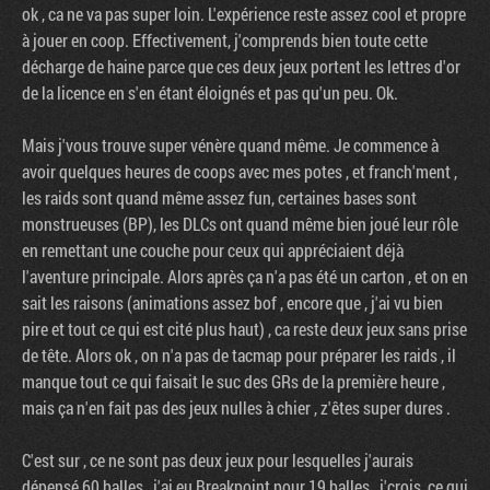
ok , ca ne va pas super loin. L'expérience reste assez cool et propre
à jouer en coop. Effectivement, j'comprends bien toute cette
décharge de haine parce que ces deux jeux portent les lettres d'or
de la licence en s'en étant éloignés et pas qu'un peu. Ok.
Mais j'vous trouve super vénère quand même. Je commence à
avoir quelques heures de coops avec mes potes , et franch'ment ,
les raids sont quand même assez fun, certaines bases sont
monstrueuses (BP), les DLCs ont quand même bien joué leur rôle
en remettant une couche pour ceux qui appréciaient déjà
l'aventure principale. Alors après ça n'a pas été un carton , et on en
sait les raisons (animations assez bof , encore que , j'ai vu bien
pire et tout ce qui est cité plus haut) , ca reste deux jeux sans prise
de tête. Alors ok , on n'a pas de tacmap pour préparer les raids , il
manque tout ce qui faisait le suc des GRs de la première heure ,
mais ça n'en fait pas des jeux nulles à chier , z'êtes super dures .
C'est sur , ce ne sont pas deux jeux pour lesquelles j'aurais
dépensé 60 balles , j'ai eu Breakpoint pour 19 balles , j'crois, ce qui