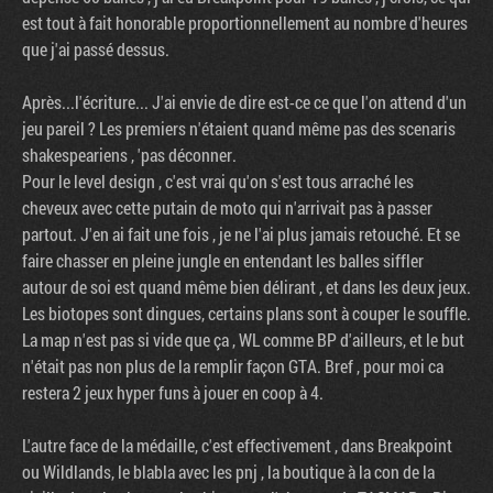
est tout à fait honorable proportionnellement au nombre d'heures
que j'ai passé dessus.
Après...l'écriture... J'ai envie de dire est-ce ce que l'on attend d'un
jeu pareil ? Les premiers n'étaient quand même pas des scenaris
shakespeariens , 'pas déconner.
Pour le level design , c'est vrai qu'on s'est tous arraché les
cheveux avec cette putain de moto qui n'arrivait pas à passer
partout. J'en ai fait une fois , je ne l'ai plus jamais retouché. Et se
faire chasser en pleine jungle en entendant les balles siffler
autour de soi est quand même bien délirant , et dans les deux jeux.
Les biotopes sont dingues, certains plans sont à couper le souffle.
La map n'est pas si vide que ça , WL comme BP d'ailleurs, et le but
n'était pas non plus de la remplir façon GTA. Bref , pour moi ca
restera 2 jeux hyper funs à jouer en coop à 4.
L'autre face de la médaille, c'est effectivement , dans Breakpoint
ou Wildlands, le blabla avec les pnj , la boutique à la con de la