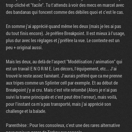
trop cliché et "facile". Tu t'attends à voir des mecs en marcel avec
des bandanas qui foncent comme des débiles quoi et c'est le cas.
En somme j'ai apprécié quand même les deux (mais je les ai pas
du tout finis encore). Je préfère Breakpoint. Il est mieux à l'usage,
plus dur avec les réglages et j'préfère la vue. Le contexte est un
peu + original aussi.
Mais les deux, au delà de l'aspect "Modélisation / animation" qui
est un travail E N O R M E. Les décors, l'équipement, etc... J'ai
trouvé le reste assez fainéant. J'aurais préféré que ca me prenne
aux tripes comme un Splinter cell par exemple. Et au début de
Breakpoint j'y ai cru. Mais c'est vite retombé (Alors je n'ai pas
suivi la trame principale et c'est peut être l'erreur), mais voilà,
pour l'instant ca m'a pas transporté, mais j'ai apprécié son
challenge et la balade.
Parenthèse : Pour les consoleux, c'est une des rares alternative