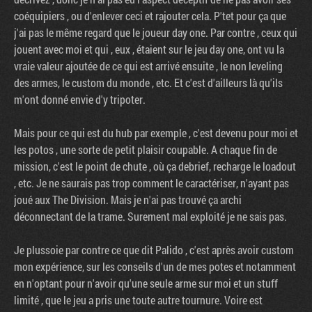
coéquipiers , ou d'enlever ceci et rajouter cela. P'tet pour ça que
j'ai pas le même regard que le joueur day one. Par contre , ceux qui
jouent avec moi et qui , eux , étaient sur le jeu day one, ont vu la
vraie valeur ajoutée de ce qui est arrivé ensuite , le non leveling
des armes, le custom du monde , etc. Et c'est d'ailleurs là qu'ils
m'ont donné envie d'y tripoter.
Mais pour ce qui est du hub par exemple , c'est devenu pour moi et
les potos , une sorte de petit plaisir coupable. A chaque fin de
mission, c'est le point de chute , où ça debrief, recharge le loadout
, etc. Je ne saurais pas trop comment le caractériser, n'ayant pas
joué aux The Division. Mais je n'ai pas trouvé ça archi
déconnectant de la trame. Surement mal exploité je ne sais pas.
Je plussoie par contre ce que dit Palido , c'est après avoir custom
mon expérience, sur les conseils d'un de mes potes et notamment
en n'optant pour n'avoir qu'une seule arme sur moi et un stuff
limité , que le jeu a pris une toute autre tournure. Voire est