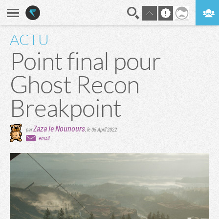
ACTU
En direct
Digest
Point final pour
Ghost Recon
Breakpoint
Zaza le Nounours
par
,
le 05 April 2022
email