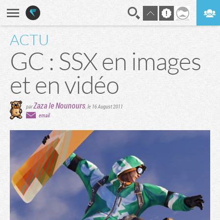
ACTU
En direct
Digest
GC : SSX en images
et en vidéo
Zaza le Nounours
par
,
le 16 August 2011
email