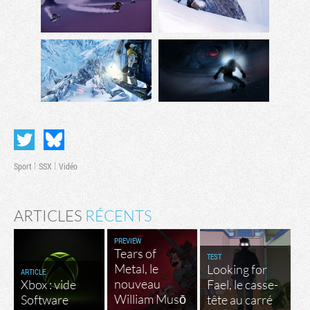
Sport
SSX
Vidéo
ARTICLES
RÉCENTS
PREVIEW
Tears of
TEST
Metal, le
Looking for
ARTICLE
nouveau
Xbox : vide
Fael, le casse-
William Musō
Software
tête au carré