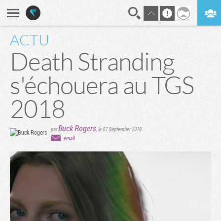
ACTU
En direct
Digest
Death Stranding
s'échouera au TGS
2018
Buck Rogers
par
,
le 07 September 2018
email