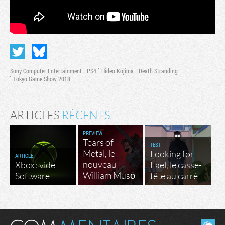
Sony Computer Entertainment
PS4
Hideo Kojima
Death Stranding
Tokyo Game Show 2018
ARTICLES
RÉCENTS
PREVIEW
Tears of
TEST
Metal, le
Looking for
ARTICLE
nouveau
Xbox : vide
Fael, le casse-
William Musō
Software
tête au carré
Masquer les commentaires lus.