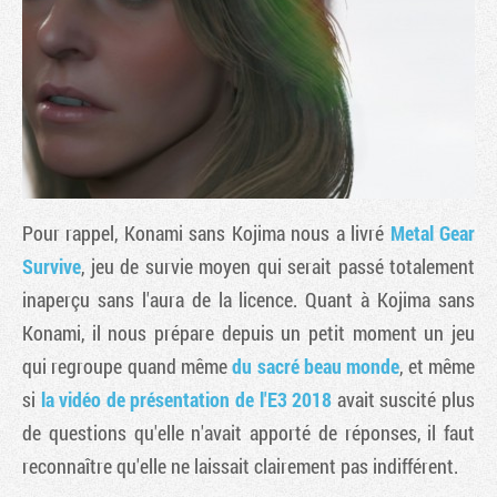
Pour rappel, Konami sans Kojima nous a livré
Metal Gear
Survive
, jeu de survie moyen qui serait passé totalement
inaperçu sans l'aura de la licence. Quant à Kojima sans
Tribune
Konami, il nous prépare depuis un petit moment un jeu
qui regroupe quand même
du sacré beau monde
, et même
si
la vidéo de présentation de l'E3 2018
avait suscité plus
de questions qu'elle n'avait apporté de réponses, il faut
reconnaître qu'elle ne laissait clairement pas indifférent.